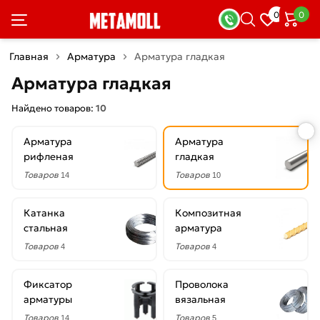
×
0
0
Фильтры
Главная
Арматура
Арматура гладкая
Со
Арматура гладкая
скидкой
Найдено товаров:
10
Арматура
Арматура
Цена
рифленая
гладкая
руб.
Товаров
Товаров
14
10
—
Катанка
Композитная
стальная
арматура
Товаров
Товаров
4
4
Диаметр
Фиксатор
Проволока
10
арматуры
вязальная
мм
Товаров
Товаров
14
5