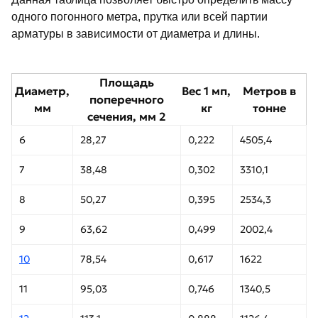
одного погонного метра, прутка или всей партии
арматуры в зависимости от диаметра и длины.
Площадь
Диаметр,
Вес 1 мп,
Метров в
поперечного
мм
кг
тонне
сечения, мм 2
6
28,27
0,222
4505,4
7
38,48
0,302
3310,1
8
50,27
0,395
2534,3
9
63,62
0,499
2002,4
10
78,54
0,617
1622
11
95,03
0,746
1340,5