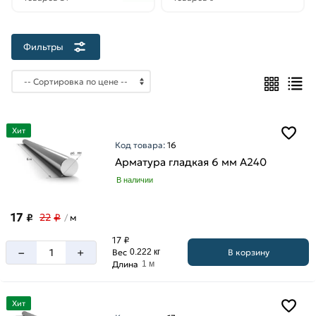
12
мм
14
Фильтры
мм
16
мм
18
мм
Хит
20
Код товара:
16
мм
Арматура гладкая 6 мм A240
22
В наличии
мм
17
25
₽
₽
22
м
/
мм
17 ₽
–
6
+
В корзину
Вес
0.222 кг
Длина
1 м
мм
Хит
Длина