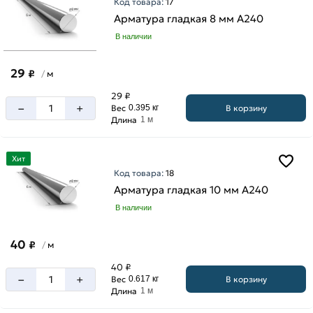
Код товара:
17
прутка
Арматура гладкая 8 мм A240
11.7
В наличии
м
6
29
₽
м
/
м
29 ₽
–
+
В корзину
Вес
0.395 кг
Длина
1 м
Фактура
Хит
Гладкая
Код товара:
18
Арматура гладкая 10 мм A240
В наличии
Класс
40
₽
м
/
арматуры
40 ₽
А1,
–
+
В корзину
Вес
0.617 кг
А240
Длина
1 м