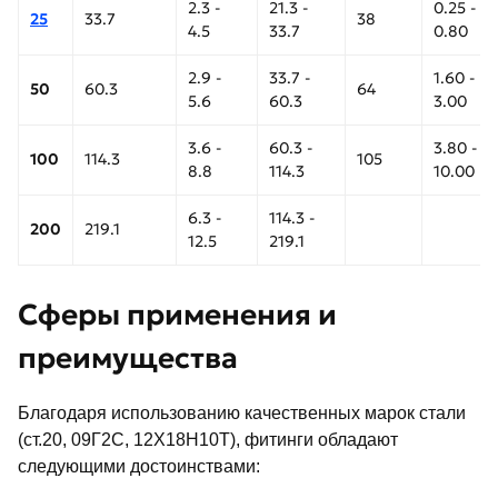
2.3 -
21.3 -
0.25 -
25
33.7
38
4.5
33.7
0.80
2.9 -
33.7 -
1.60 -
50
60.3
64
5.6
60.3
3.00
3.6 -
60.3 -
3.80 -
100
114.3
105
8.8
114.3
10.00
6.3 -
114.3 -
200
219.1
12.5
219.1
Сферы применения и
преимущества
Благодаря использованию качественных марок стали
(ст.20, 09Г2С, 12Х18Н10Т), фитинги обладают
следующими достоинствами: