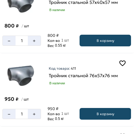
Тройник стальной 57х40х57 мм
В наличии
800
₽
шт
/
800 ₽
–
+
В корзину
Кол-во
1 шт
Вес
0.55 кг
Код товара:
411
Тройник стальной 76х57х76 мм
В наличии
950
₽
шт
/
950 ₽
–
+
В корзину
Кол-во
1 шт
Вес
0.5 кг