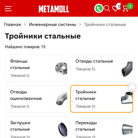
×
0
0
Фильтры
Главная
Инженерные системы
Тройники стальные
Со
Тройники стальные
скидкой
Найдено товаров:
15
Фланцы
Отводы стальные
Цена
стальные
Товаров
15
руб.
Товаров
11
—
Отводы
Тройники
оцинкованные
стальные
Товаров
Товаров
11
15
Толщина
Заглушки
Переходы
стенки
стальные
стальные
3
Товаров
Товаров
10
19