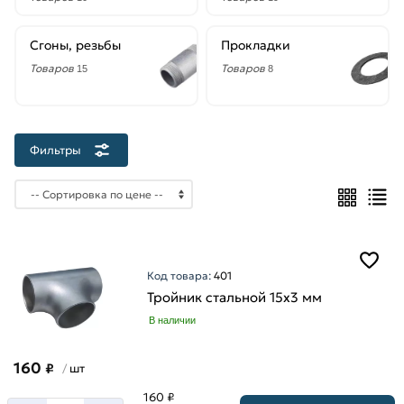
мм
5
Сгоны, резьбы
Прокладки
мм
Товаров
Товаров
15
8
Диаметр
Фильтры
108
мм
133
мм
15
мм
Код товара:
401
159
Тройник стальной 15х3 мм
мм
В наличии
20
мм
160
₽
шт
/
25
160 ₽