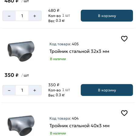
480
₽
шт
/
480 ₽
–
+
В корзину
Кол-во
1 шт
Вес
0.3 кг
Код товара:
405
Тройник стальной 32х3 мм
В наличии
350
₽
шт
/
350 ₽
–
+
В корзину
Кол-во
1 шт
Вес
0.3 кг
Код товара:
404
Тройник стальной 40х3 мм
В наличии