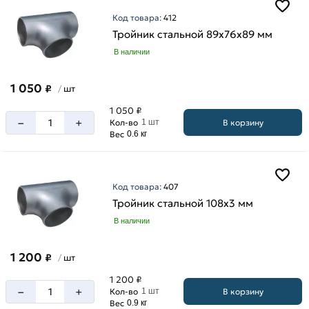
Код товара:
412
Тройник стальной 89х76х89 мм
В наличии
1 050
₽
шт
/
1 050 ₽
–
+
В корзину
Кол-во
1 шт
Вес
0.6 кг
Код товара:
407
Тройник стальной 108х3 мм
В наличии
1 200
₽
шт
/
1 200 ₽
–
+
В корзину
Кол-во
1 шт
Вес
0.9 кг