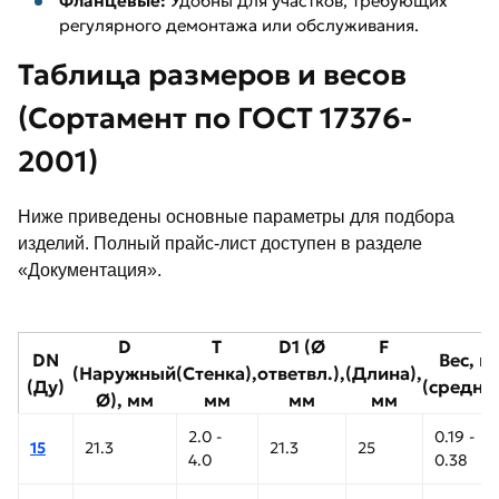
Фланцевые:
Удобны для участков, требующих
регулярного демонтажа или обслуживания.
Таблица размеров и весов
(Сортамент по ГОСТ 17376-
2001)
Ниже приведены основные параметры для подбора
изделий. Полный прайс-лист доступен в разделе
«Документация».
D
T
D1 (Ø
F
DN
Вес, кг
(Наружный
(Стенка),
ответвл.),
(Длина),
(Ду)
(средни
Ø), мм
мм
мм
мм
2.0 -
0.19 -
15
21.3
21.3
25
4.0
0.38