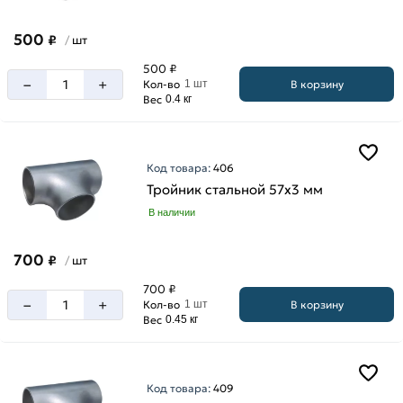
500
₽
шт
/
500 ₽
–
+
В корзину
Кол-во
1 шт
Вес
0.4 кг
Код товара:
406
Тройник стальной 57х3 мм
В наличии
700
₽
шт
/
700 ₽
–
+
В корзину
Кол-во
1 шт
Вес
0.45 кг
Код товара:
409