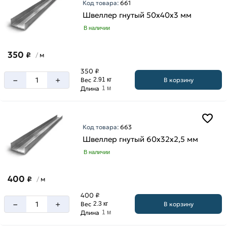
мм
Код товара:
661
Швеллер гнутый 50х40х3 мм
40
мм
В наличии
50
мм
350
₽
м
/
60
350 ₽
мм
–
+
В корзину
Вес
2.91 кг
Длина
1 м
70
мм
80
Код товара:
663
мм
Швеллер гнутый 60х32х2,5 мм
В наличии
Ширина
400
₽
м
/
швеллера
400 ₽
–
+
100
В корзину
Вес
2.3 кг
Длина
1 м
мм