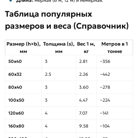
Длина:
мерная (6 м, 12 м) и немерная.
Таблица популярных
размеров и веса (Справочник)
Размер (h×b),
Толщина (s),
Вес 1 м,
Метров в 1
мм
мм
кг
тонне
50х40
3
2.81
~356
60х32
2.5
2.26
~442
80х40
3
3.60
~278
100х50
3
4.47
~224
120х60
4
7.07
~141
160х80
4
9.58
~104