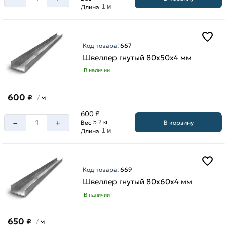
стенки
Длина
1 м
2.5
мм
3
Код товара:
667
мм
Швеллер гнутый 80х50х4 мм
4
В наличии
мм
5
600
₽
м
/
мм
600 ₽
6
–
+
В корзину
Вес
5.2 кг
мм
Длина
1 м
Код товара:
669
Швеллер гнутый 80х60х4 мм
В наличии
650
₽
м
/