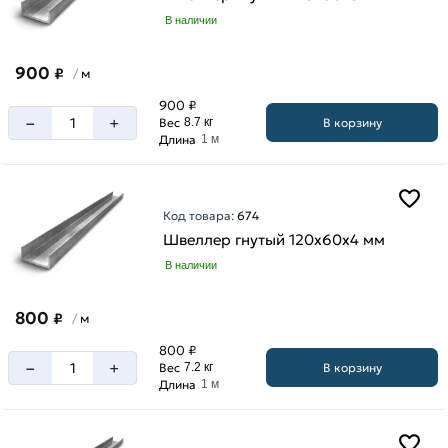
В наличии
900
₽
м
/
900 ₽
–
+
В корзину
Вес
8.7 кг
Длина
1 м
Код товара:
674
Швеллер гнутый 120х60х4 мм
В наличии
800
₽
м
/
800 ₽
–
+
В корзину
Вес
7.2 кг
Длина
1 м