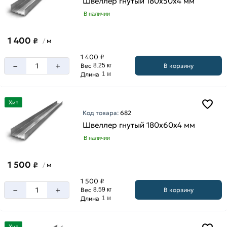
Швеллер гнутый 180х50х4 мм
В наличии
1 400
₽
м
/
1 400 ₽
–
+
В корзину
Вес
8.25 кг
Длина
1 м
Хит
Код товара:
682
Швеллер гнутый 180х60х4 мм
В наличии
1 500
₽
м
/
1 500 ₽
–
+
В корзину
Вес
8.59 кг
Длина
1 м
Хит