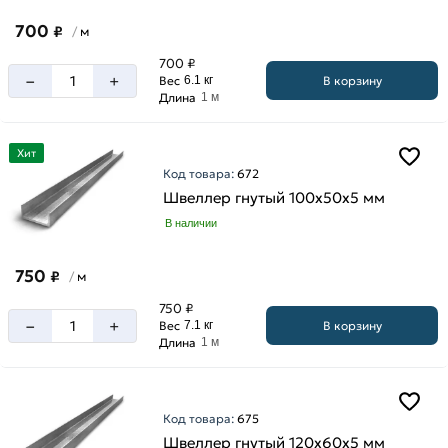
700
₽
м
/
700 ₽
–
+
В корзину
Вес
6.1 кг
Длина
1 м
Хит
Код товара:
672
Швеллер гнутый 100х50х5 мм
В наличии
750
₽
м
/
750 ₽
–
+
В корзину
Вес
7.1 кг
Длина
1 м
Код товара:
675
Швеллер гнутый 120х60х5 мм