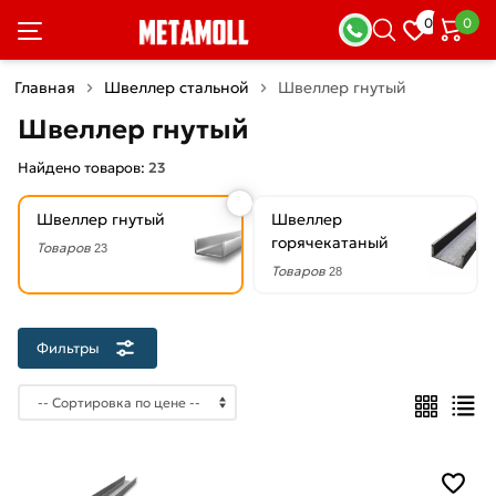
×
0
0
Фильтры
Главная
Швеллер стальной
Швеллер гнутый
Со
Швеллер гнутый
скидкой
Найдено товаров:
23
Швеллер гнутый
Швеллер
Цена
горячекатаный
Товаров
23
руб.
Товаров
28
—
Фильтры
Высота
сечения
32