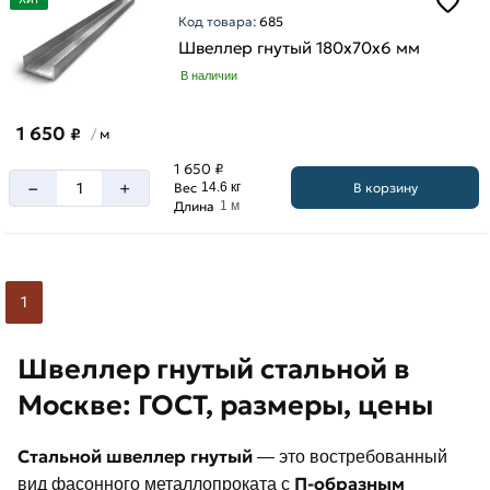
Код товара:
685
Швеллер гнутый 180х70х6 мм
В наличии
1 650
₽
м
/
1 650 ₽
–
+
В корзину
Вес
14.6 кг
Длина
1 м
1
Швеллер гнутый стальной в
Москве: ГОСТ, размеры, цены
Стальной швеллер гнутый
— это востребованный
П-образным
вид фасонного металлопроката с