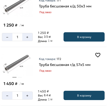
Код товара:
171
Труба бесшовная х/д 50х3 мм
Под заказ
1 250
₽
м
/
1 250 ₽
–
+
В корзину
Вес
3.5 кг
Длина
1 м
Код товара:
172
Труба бесшовная г/д 57х5 мм
Под заказ
1 450
₽
м
/
1 450 ₽
–
+
В корзину
Вес
6.4 кг
Длина
1 м