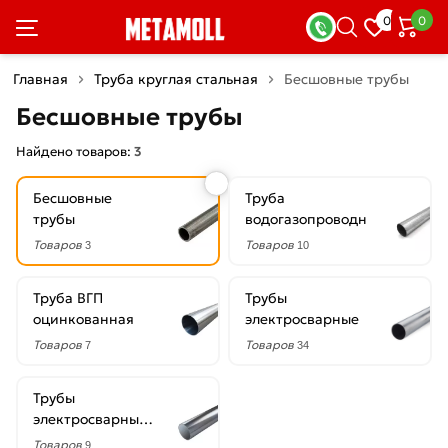
×
0
0
Фильтры
Главная
Труба круглая стальная
Бесшовные трубы
Со
Бесшовные трубы
скидкой
Найдено товаров:
3
Бесшовные
Труба
Цена
трубы
водогазопроводная
руб.
Товаров
Товаров
3
10
—
Труба ВГП
Трубы
оцинкованная
электросварные
Товаров
Товаров
7
34
Диаметр
Трубы
30
электросварные
мм
оцинкованные
Товаров
9