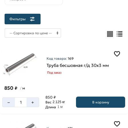
50
мм
57
Фильтры
мм
Толщина
стенки
Код товара:
169
3
Труба бесшовная г/д 30х3 мм
мм
Под заказ
5
мм
850
₽
м
/
850 ₽
–
+
В корзину
Вес
2.125 кг
Длина
1 м