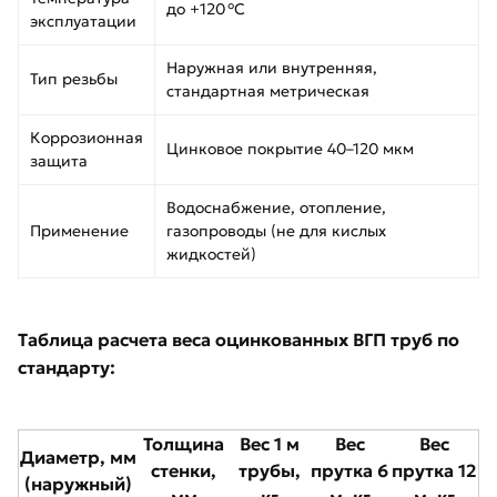
до +120 °C
эксплуатации
Наружная или внутренняя,
Тип резьбы
стандартная метрическая
Коррозионная
Цинковое покрытие 40–120 мкм
защита
Водоснабжение, отопление,
Применение
газопроводы (не для кислых
жидкостей)
Таблица расчета веса оцинкованных ВГП труб по
стандарту:
Толщина
Вес 1 м
Вес
Вес
Диаметр, мм
стенки,
трубы,
прутка 6
прутка 12
(наружный)
мм
кг
м, кг
м, кг