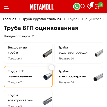
×
0
0
Фильтры
Главная
Труба круглая стальная
Труба ВГП оцинкованн
Со
Труба ВГП оцинкованная
скидкой
Найдено товаров:
7
Бесшовные
Труба
Цена
трубы
водогазопроводная
руб.
Товаров
Товаров
3
10
—
Труба ВГП
Трубы
оцинкованная
электросварные
Товаров
Товаров
7
34
Диаметр
Трубы
15
электросварные
мм
оцинкованные
Товаров
9