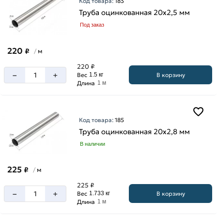
мм
Код товара:
183
Труба оцинкованная 20х2,5 мм
3
мм
Под заказ
3.2
мм
220
₽
м
/
220 ₽
–
+
В корзину
Вес
1.5 кг
Длина
1 м
Код товара:
185
Труба оцинкованная 20х2,8 мм
В наличии
225
₽
м
/
225 ₽
–
+
В корзину
Вес
1.733 кг
Длина
1 м