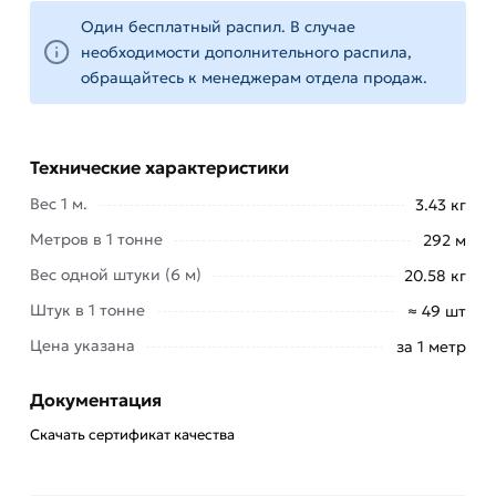
Соединение выполняется при помощи
электросварки с созданием надежного
Один бесплатный распил. В случае
необходимости дополнительного распила,
усиленного шва, способного выдерживать
обращайтесь к менеджерам отдела продаж.
значительное внутреннее давление.
Компания «
МетаМолл
» реализует
оцинкованные трубы водогазопроводные 40х3
Технические характеристики
мм с возможностью быстрой доставки. У нас вы
Вес 1 м.
3.43 кг
можете купить качественную продукцию от
ведущих отечественных металлургических
Метров в 1 тонне
292 м
предприятий.
Вес одной штуки (6 м)
20.58 кг
Для приобретения данной позиции, кликните
Штук в 1 тонне
≈ 49 шт
мышкой
«Добавить в корзину»
или нажмите на
Цена указана
за 1 метр
кнопку
«Быстрый заказ»
. Также можете купить
позвонив по контактам указанным на сайте.
Документация
Скачать сертификат качества
Условия доставки и цены на товар Труба
оцинкованная 40х3 мм из категории
Труба ВГП
оцинкованная
действительны в Москве и