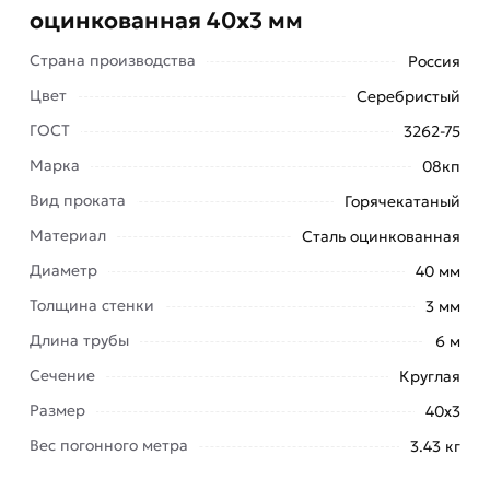
оцинкованная 40х3 мм
Страна производства
Россия
Цвет
Серебристый
ГОСТ
3262-75
Марка
08кп
Вид проката
Горячекатаный
Трубы стальные водогазопроводные
Материал
Сталь оцинкованная
оцинкованные имеют широкую сферу
применения при монтаже трубопроводов
Диаметр
40 мм
горячего и холодного водоснабжения,
Толщина стенки
3 мм
отопления, газоснабжения.
Длина трубы
6 м
Это популярный вид трубной продукции,
Сечение
Круглая
который отличается высокой надежностью и
Размер
40х3
долговечностью. Они изготавливаются из
Вес погонного метра
штрипсов или ленты методом формовки.
3.43 кг