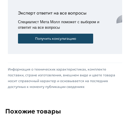
области. Наши профессиональные менеджеры
Эксперт ответит на все вопросы
обработают заказ и свяжутся с Вами для
согласования условий доставки или самовывоза.
Специалист Мета Молл поможет с выбором и
ответит на все вопросы
Данний товар от производителя Северсталь
Получить консультацию
сертифицирован, соответствует всем
стандартам качества. Возврат купленного
товарa в течение 14 дней (наличие чека
обязательно).
Информация о технических характеристиках, комплекте
поставки, стране изготовления, внешнем виде и цвете товара
носит справочный характер и основывается на последних
доступных к моменту публикации сведениях
Похожие товары