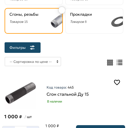
20
мм
Сгоны, резьбы
Прокладки
25
Товаров
мм
Товаров
15
8
32
мм
40
Фильтры
мм
50
мм
65
мм
80
Код товара:
445
мм
Сгон стальной Ду 15
В наличии
1 000
₽
шт
/
1 000 ₽