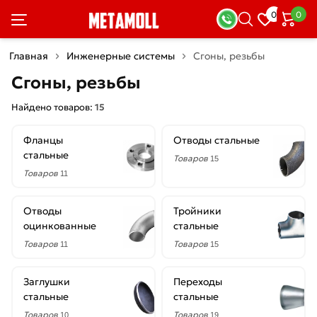
×
0
0
Фильтры
Главная
Инженерные системы
Сгоны, резьбы
Со
Сгоны, резьбы
скидкой
Найдено товаров:
15
Фланцы
Отводы стальные
Цена
стальные
Товаров
15
руб.
Товаров
11
—
Отводы
Тройники
оцинкованные
стальные
Товаров
Товаров
11
15
Диаметр
Заглушки
Переходы
15
стальные
стальные
мм
Товаров
Товаров
10
19