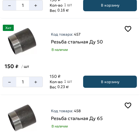
–
+
В корзину
Кол-во
1 шт
Вес
0.16 кг
Хит
Код товара:
457
Резьба стальная Ду 50
В наличии
150
₽
шт
/
150 ₽
–
+
В корзину
Кол-во
1 шт
Вес
0.23 кг
Код товара:
458
Резьба стальная Ду 65
В наличии