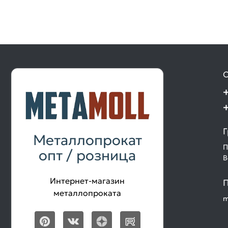
О
Г
Металлопрокат
П
опт / розница
В
Интернет-магазин
П
металлопроката
m