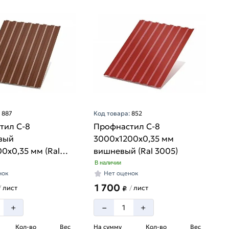
:
887
Код товара:
852
тил С-8
Профнастил С-8
вый
3000х1200х0,35 мм
0х0,35 мм (Ral
вишневый (Ral 3005)
В наличии
нок
Нет оценок
1 700
лист
лист
/
/
₽
–
+
+
Кол-во
Вес
На сумму
Кол-во
Вес