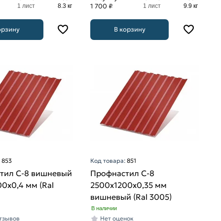
1 700 ₽
1 лист
8.3 кг
1 лист
9.9 кг
орзину
В корзину
:
853
Код товара:
851
тил С-8 вишневый
Профнастил С-8
0х0,4 мм (Ral
2500х1200х0,35 мм
вишневый (Ral 3005)
В наличии
отзывов
Нет оценок