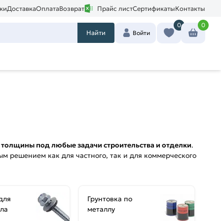
ки
Доставка
Оплата
Возврат
Прайс лист
Сертификаты
Контакты
0
0
Найти
Войти
и толщины под любые задачи строительства и отделки
.
ым решением как для частного, так и для коммерческого
для
Грунтовка по
ла
металлу