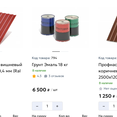
Код товара:
794
Код товара
 вишневый
Грунт Эмаль 18 кг
Профнас
,4 мм (Ral
коричне
В наличии
4.3
3 отзывов
2500х120
8017)
В наличии
6 500
Нет оце
шт
/
₽
1 250
₽
–
–
+
о
Вес
На сумму
Кол-во
Вес
На сумму