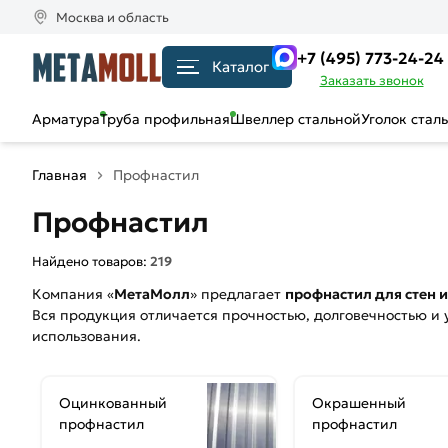
Москва и область
+7 (495) 773-24-24
Каталог
Заказать звонок
Арматура
Труба профильная
Швеллер стальной
Уголок стал
Главная
Профнастил
Профнастил
Найдено товаров:
219
Компания «
МетаМолл
» предлагает
профнастил для стен 
Вся продукция отличается прочностью, долговечностью и 
использования.
Оцинкованный
Окрашенный
профнастил
профнастил