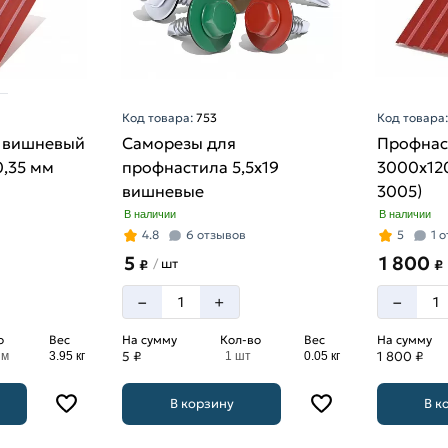
Код товара:
753
Код товара
 вишневый
Саморезы для
Профнас
0,35 мм
профнастила 5,5х19
3000х120
вишневые
3005)
В наличии
В наличии
4.8
6 отзывов
5
1 
5
1 800
шт
/
₽
₽
–
–
+
о
Вес
На сумму
Кол-во
Вес
На сумму
5 ₽
1 800 ₽
 м
3.95 кг
1 шт
0.05 кг
В корзину
В к