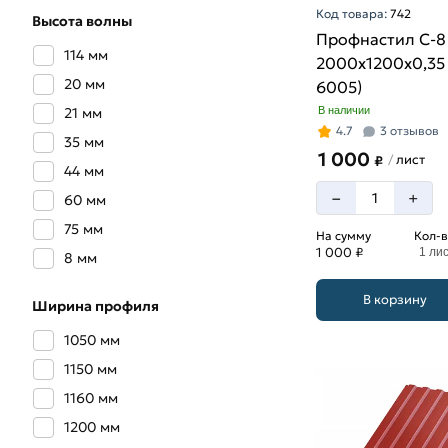
Код товара:
742
Высота волны
Профнастил С-8
114 мм
2000х1200х0,35 
20 мм
6005)
21 мм
В наличии
4.7
3 отзывов
35 мм
1 000
лист
/
₽
44 мм
–
+
60 мм
75 мм
На сумму
Кол-в
1 000 ₽
1 ли
8 мм
В корзину
Ширина профиля
1050 мм
1150 мм
1160 мм
1200 мм