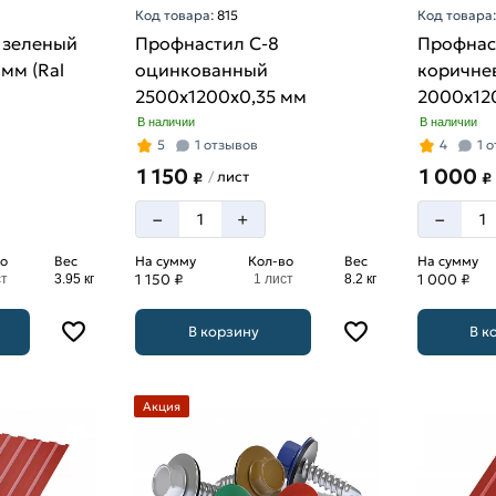
Код товара:
815
Код товара
 зеленый
Профнастил С-8
Профнас
мм (Ral
оцинкованный
коричне
2500х1200х0,35 мм
2000х120
8017)
В наличии
В наличии
5
1 отзывов
4
1 
1 150
1 000
лист
/
₽
₽
–
–
+
о
Вес
На сумму
Кол-во
Вес
На сумму
1 150 ₽
1 000 ₽
ст
3.95 кг
1 лист
8.2 кг
В корзину
В к
Акция