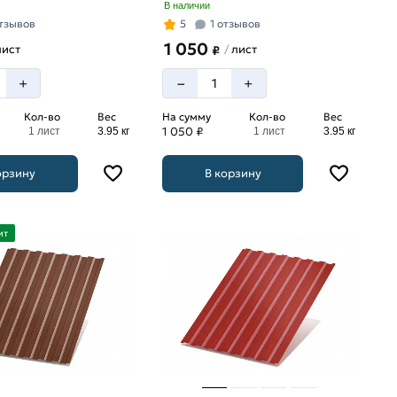
В наличии
отзывов
5
1 отзывов
1 050
ист
лист
/
₽
–
+
+
Кол-во
Вес
На сумму
Кол-во
Вес
1 050 ₽
1 лист
3.95 кг
1 лист
3.95 кг
орзину
В корзину
ит