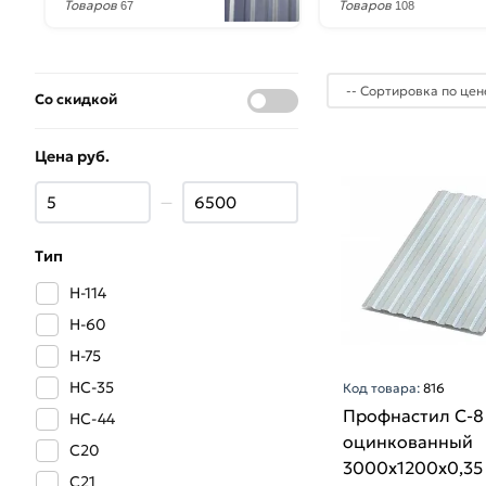
Товаров
Товаров
67
108
Со скидкой
Цена руб.
—
Тип
Н-114
Н-60
Н-75
НС-35
Код товара:
816
Профнастил С-8
НС-44
оцинкованный
С20
3000х1200х0,35
С21