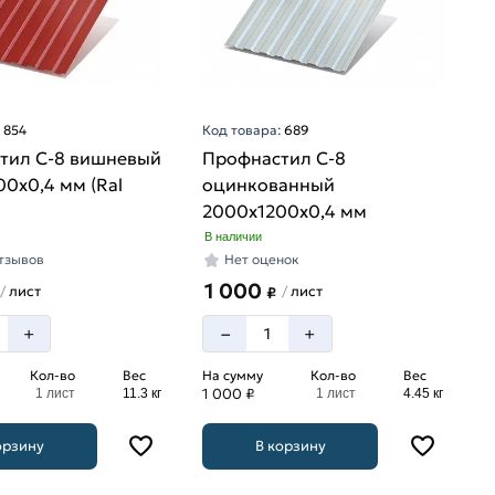
:
854
Код товара:
689
тил С-8 вишневый
Профнастил С-8
0х0,4 мм (Ral
оцинкованный
2000х1200х0,4 мм
В наличии
отзывов
Нет оценок
1 000
лист
лист
/
/
₽
–
+
+
Кол-во
Вес
На сумму
Кол-во
Вес
1 000 ₽
1 лист
11.3 кг
1 лист
4.45 кг
орзину
В корзину