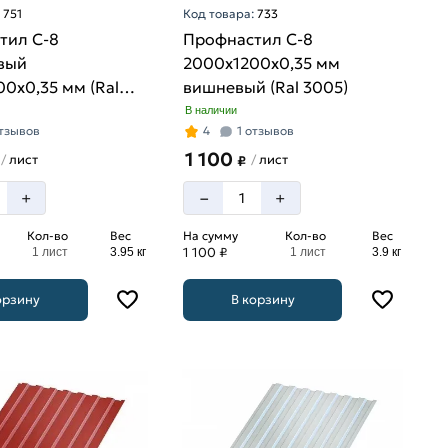
:
751
Код товара:
733
тил С-8
Профнастил С-8
вый
2000х1200х0,35 мм
0х0,35 мм (Ral
вишневый (Ral 3005)
В наличии
отзывов
4
1 отзывов
1 100
лист
лист
/
/
₽
–
+
+
Кол-во
Вес
На сумму
Кол-во
Вес
1 100 ₽
1 лист
3.95 кг
1 лист
3.9 кг
орзину
В корзину