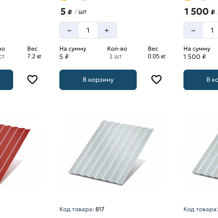
5
1 500
шт
/
₽
₽
–
–
+
во
Вес
На сумму
Кол-во
Вес
На сумму
5 ₽
1 500 ₽
ст
7.2 кг
1 шт
0.05 кг
В корзину
В к
Код товара:
817
Код товара