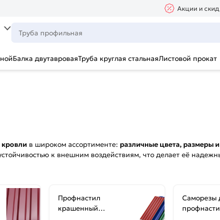
Акции и скид
ьной
Балка двутавровая
Труба круглая стальная
Листовой прокат
и кровли
в широком ассортименте:
различные цвета, размеры 
устойчивостью к внешним воздействиям, что делает её надежн
Профнастил
Саморезы 
крашенный
профнасти
двухсторонний