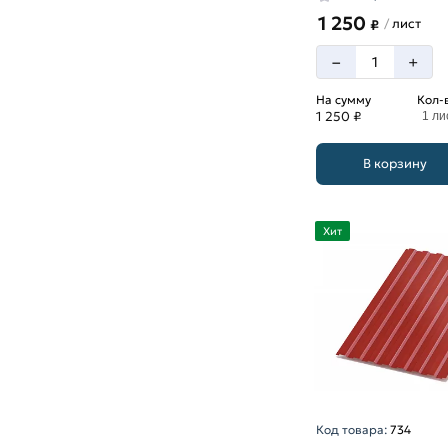
1 250
лист
/
₽
–
+
На сумму
Кол-
1 250 ₽
1 ли
В корзину
Хит
Код товара:
734