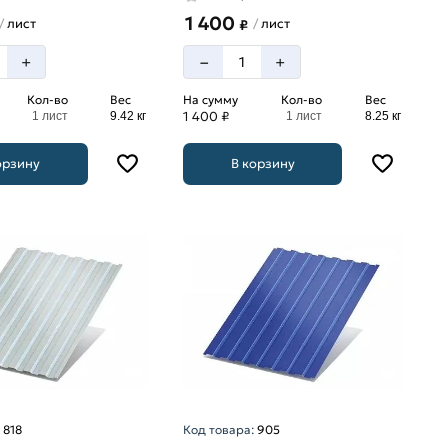
1 400
лист
лист
/
/
₽
–
+
+
Кол-во
Вес
На сумму
Кол-во
Вес
1 400 ₽
1 лист
9.42 кг
1 лист
8.25 кг
орзину
В корзину
:
818
Код товара:
905