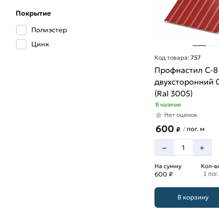
Покрытие
Полиэстер
Цинк
Код товара:
757
Профнастил С-8
двухсторонний 
(Ral 3005)
В наличии
Нет оценок
600
пог. м
/
₽
–
+
На сумму
Кол-в
600 ₽
1 пог.
В корзину