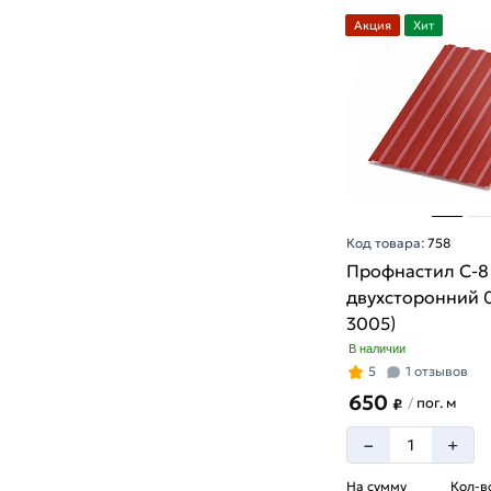
Акция
Хит
Код товара:
758
Профнастил С-8
двухсторонний 0
3005)
В наличии
5
1 отзывов
650
пог. м
/
₽
–
+
На сумму
Кол-в