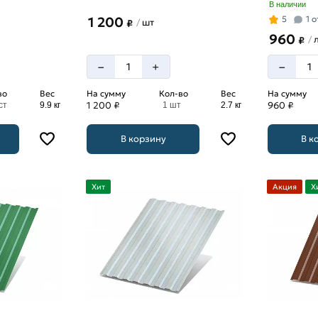
В наличии
1 200
5
1 
шт
/
₽
960
л
/
₽
–
–
+
во
Вес
На сумму
Кол-во
Вес
На сумму
1 200 ₽
960 ₽
ст
9.9 кг
1 шт
2.7 кг
В корзину
В к
Хит
Акция
Х