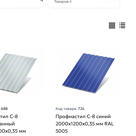
Товаров
4
:
688
Код товара:
724
тил С-8
Профнастил С-8 синий
анный
2000х1200х0,35 мм RAL
00х0,35 мм
5005