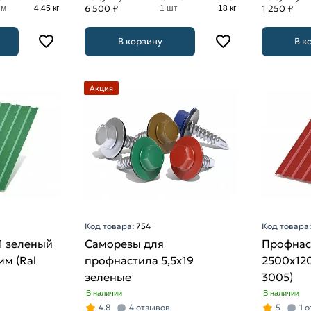
6 500 ₽
1 250 ₽
 м
4.45 кг
1 шт
18 кг
В корзину
В к
Акция
Код товара:
754
Код товара
1 зеленый
Саморезы для
Профнас
мм (Ral
профнастила 5,5х19
2500х120
зеленые
3005)
В наличии
В наличии
4.8
4 отзывов
5
1 