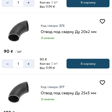
–
50
+
В корзину
Кол-во
1 шт
стенки
Вес
0.04 кг
мм
2
65
мм
мм
3
Код товара:
375
80
мм
Отвод под сварку Ду 20х2 мм
мм
3.5
В наличии
мм
4
90
₽
шт
/
мм
90 ₽
4.5
–
+
В корзину
Кол-во
1 шт
мм
Вес
0.06 кг
5
мм
6
Код товара:
377
мм
Отвод под сварку Ду 25х3 мм
8
В наличии
мм