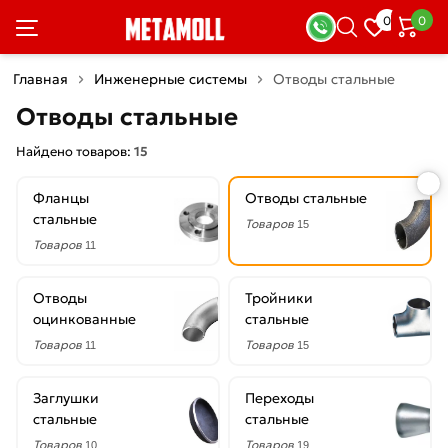
×
0
0
Фильтры
Главная
Инженерные системы
Отводы стальные
Со
Отводы стальные
скидкой
Найдено товаров:
15
Фланцы
Отводы стальные
Цена
стальные
Товаров
15
руб.
Товаров
11
—
Отводы
Тройники
оцинкованные
стальные
Товаров
Товаров
11
15
Диаметр
Заглушки
Переходы
100
стальные
стальные
мм
Товаров
Товаров
10
19