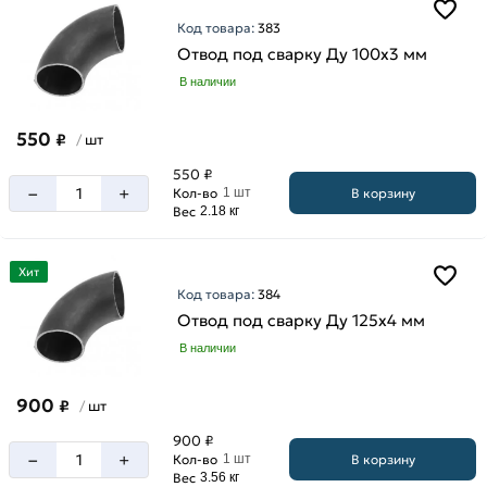
Код товара:
383
Отвод под сварку Ду 100х3 мм
В наличии
550
₽
шт
/
550 ₽
–
+
В корзину
Кол-во
1 шт
Вес
2.18 кг
Хит
Код товара:
384
Отвод под сварку Ду 125х4 мм
В наличии
900
₽
шт
/
900 ₽
–
+
В корзину
Кол-во
1 шт
Вес
3.56 кг