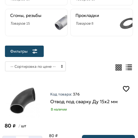
125
мм
Сгоны, резьбы
Прокладки
15
Товаров
мм
Товаров
15
8
150
мм
20
Фильтры
мм
200
мм
25
мм
250
Код товара:
376
мм
Отвод под сварку Ду 15х2 мм
32
В наличии
мм
80
40
₽
шт
/
мм
Толщина
80 ₽