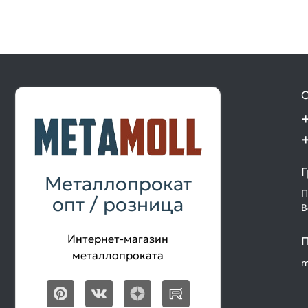
О
Г
Металлопрокат
П
опт / розница
В
Интернет-магазин
П
металлопроката
m