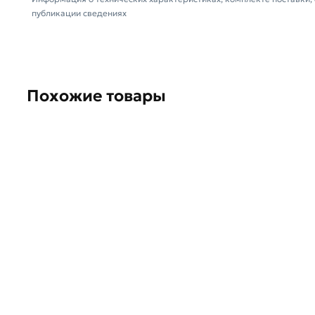
самовывоза.
публикации сведениях
Данний товар от производителя Северсталь серт
стандартам качества. Возврат купленного товарa в
Похожие товары