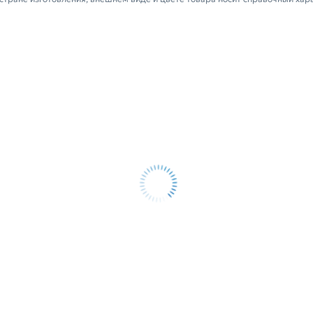
ифицирован, соответствует всем
 течение 14 дней (наличие чека обязательно).