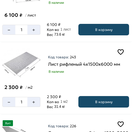
В наличии
6 100
₽
лист
/
6 100 ₽
–
+
В корзину
Кол-во
1 лист
Вес
73.6 кг
Код товара:
243
Лист рифленый 4х1500х6000 мм
В наличии
2 300
₽
м2
/
2 300 ₽
–
+
В корзину
Кол-во
1 м2
Вес
31.4 кг
Хит
Код товара:
226