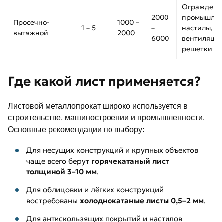
Ограждени
2000
промышле
Просечно-
1000 –
1 – 5
–
настилы,
вытяжной
2000
6000
вентиляци
решетки
Где какой лист применяется?
Листовой металлопрокат широко используется в
строительстве, машиностроении и промышленности.
Основные рекомендации по выбору:
Для несущих конструкций и крупных объектов
чаще всего берут
горячекатаный лист
толщиной 3–10 мм
.
Для облицовки и лёгких конструкций
востребованы
холоднокатаные листы 0,5–2 мм
.
Для антискользящих покрытий и настилов