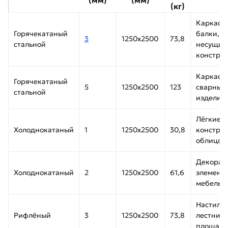
(мм)
(мм)
(кг)
Каркасы
Горячекатаный
балки,
3
1250х2500
73,8
стальной
несущие
констру
Каркасы
Горячекатаный
5
1250х2500
123
сварные
стальной
изделия
Лёгкие
Холоднокатаный
1
1250х2500
30,8
конструк
облицов
Декорат
Холоднокатаный
2
1250х2500
61,6
элемент
мебель
Настилы,
Рифлёный
3
1250х2500
73,8
лестниц
площадк