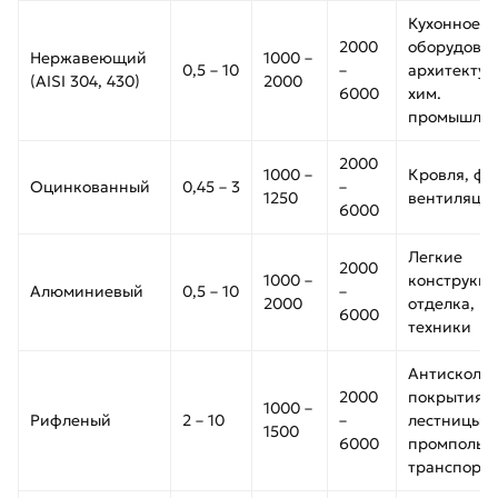
Кухонное
2000
оборудован
Нержавеющий
1000 –
0,5 – 10
–
архитектур
(AISI 304, 430)
2000
6000
хим.
промышлен
2000
1000 –
Кровля, фа
Оцинкованный
0,45 – 3
–
1250
вентиляци
6000
Легкие
2000
1000 –
конструкци
Алюминиевый
0,5 – 10
–
2000
отделка, к
6000
техники
Антисколь
2000
покрытия,
1000 –
Рифленый
2 – 10
–
лестницы,
1500
6000
промполы,
транспорт