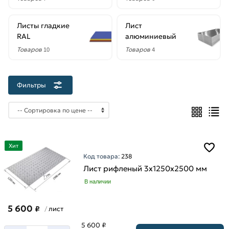
2500
мм
Листы гладкие
Лист
3000
RAL
алюминиевый
мм
Товаров
Товаров
10
4
6000
мм
Фильтры
Ширина
1000
мм
Хит
1250
Код товара:
238
мм
Лист рифленый 3х1250х2500 мм
1500
В наличии
мм
5 600
₽
лист
/
5 600 ₽