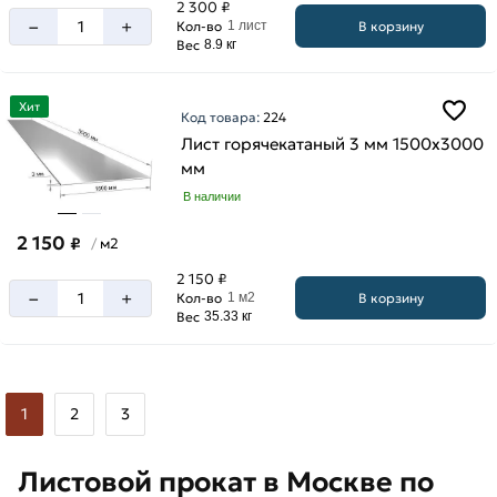
2 300 ₽
–
+
В корзину
Кол-во
1 лист
Вес
8.9 кг
Хит
Код товара:
224
Лист горячекатаный 3 мм 1500х3000
мм
В наличии
2 150
₽
м2
/
2 150 ₽
–
+
В корзину
Кол-во
1 м2
Вес
35.33 кг
1
2
3
Листовой прокат в Москве по