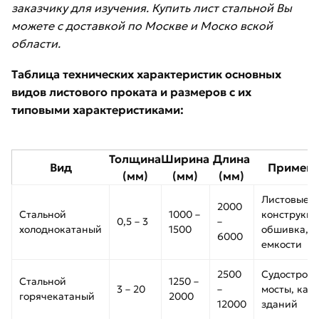
заказчику для изучения. Купить лист стальной Вы
можете с доставкой по Москве и Моско вской
области.
Таблица технических характеристик основных
видов листового проката и размеров с их
типовыми характеристиками:
Толщина
Ширина
Длина
Вид
Примене
(мм)
(мм)
(мм)
Листовые
2000
Стальной
1000 –
конструкци
0,5 – 3
–
холоднокатаный
1500
обшивка,
6000
емкости
2500
Судостроен
Стальной
1250 –
3 – 20
–
мосты, кар
горячекатаный
2000
12000
зданий