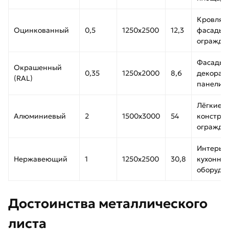
Кровля,
Оцинкованный
0,5
1250х2500
12,3
фасады,
огражде
Фасады,
Окрашенный
0,35
1250х2000
8,6
декорат
(RAL)
панели
Лёгкие
Алюминиевый
2
1500х3000
54
конструк
огражде
Интерье
Нержавеющий
1
1250х2500
30,8
кухонно
оборудо
Достоинства металлического
листа