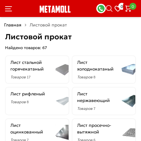
×
0
0
Фильтры
Главная
Листовой прокат
Со
Листовой прокат
скидкой
Найдено товаров:
67
Лист стальной
Лист
Цена
горячекатаный
холоднокатаный
руб.
Товаров
Товаров
17
8
—
Лист рифленый
Лист
нержавеющий
Товаров
8
Товаров
7
Длина
Лист
Лист просечно-
2000
оцинкованный
вытяжной
мм
Товаров
Товаров
7
6