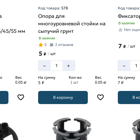
Код товара:
578
Код товара
а
Опора для
Фиксато
многоуровневой стойки на
В наличии
Нет оце
5/45/55 мм
сыпучий грунт
В наличии
5
2 отзывов
7
шт
/
₽
5
шт
/
₽
–
–
+
о
Вес
На сумму
Кол-во
Вес
На сумму
5 ₽
7 ₽
0.05 кг
1 шт
0.05 кг
В корзину
В к