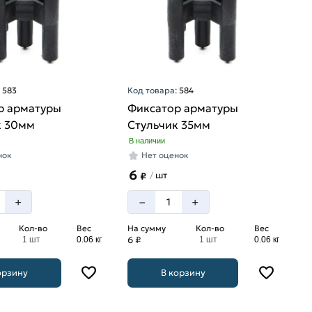
:
583
Код товара:
584
р арматуры
Фиксатор арматуры
к 30мм
Стульчик 35мм
В наличии
нок
Нет оценок
6
шт
/
₽
–
+
+
Кол-во
Вес
На сумму
Кол-во
Вес
6 ₽
1 шт
0.06 кг
1 шт
0.06 кг
орзину
В корзину