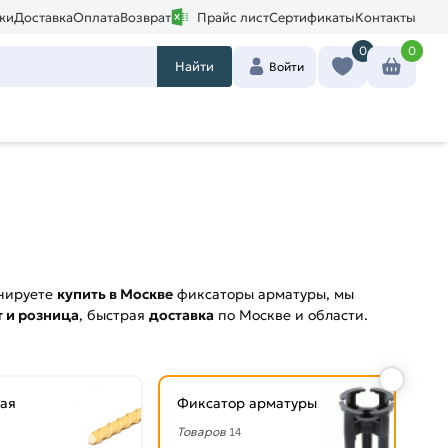
ки
Доставка
Оплата
Возврат
Прайс лист
Сертификаты
Контакты
0
0
Найти
Войти
анируете
купить в Москве
фиксаторы арматуры, мы
т и розница
, быстрая
доставка
по Москве и области.
ая
Фиксатор арматуры
Товаров
14