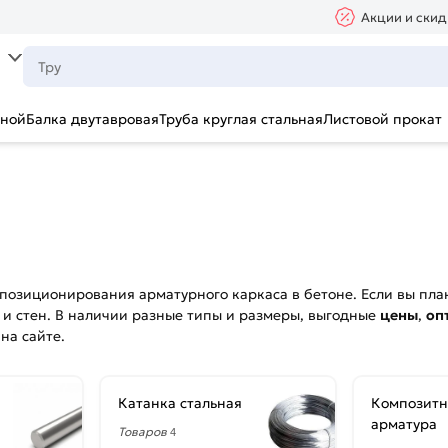
Акции и скид
ьной
Балка двутавровая
Труба круглая стальная
Листовой прокат
позиционирования арматурного каркаса в бетоне. Если вы пл
 и стен. В наличии разные типы и размеры, выгодные
цены
,
оп
на сайте.
Катанка стальная
Композитн
арматура
Товаров
4