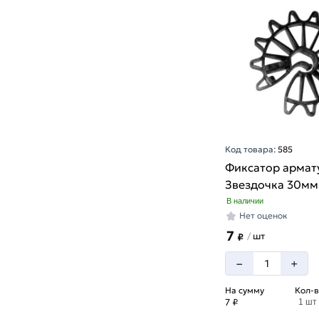
Код товара:
585
Фиксатор армат
Звездочка 30мм
В наличии
Нет оценок
7
шт
/
₽
–
+
На сумму
Кол-в
7 ₽
1 шт