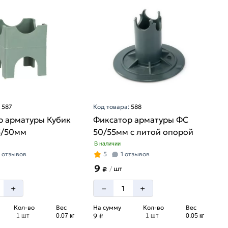
:
587
Код товара:
588
р арматуры Кубик
Фиксатор арматуры ФС
5/50мм
50/55мм с литой опорой
В наличии
 отзывов
5
1 отзывов
9
шт
/
₽
–
+
+
Кол-во
Вес
На сумму
Кол-во
Вес
9 ₽
1 шт
0.07 кг
1 шт
0.05 кг