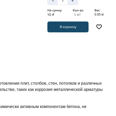
–
+
На сумму
Кол-во
Вес
10 ₽
1 шт
0.05 кг
В корзину
товлении плит, столбов, стен, потолков и различных
льстве, таких как коррозия металлической арматуры
химически активным компонентам бетона, не