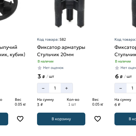
Код товара:
582
Код товара
сыпучий
Фиксатор арматуры
Фиксато
чик, кубик)
Стульчик 20мм
Стульчи
В наличии
В наличии
Нет оценок
Нет оце
3
6
шт
шт
/
/
₽
₽
–
–
+
о
Вес
На сумму
Кол-во
Вес
На сумму
3 ₽
6 ₽
0.05 кг
1 шт
0.05 кг
В корзину
В к