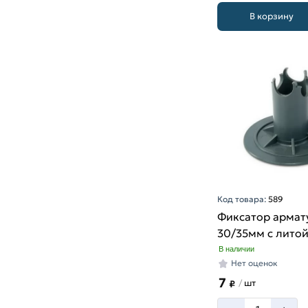
В корзину
Код товара:
589
Фиксатор армат
30/35мм с лито
В наличии
Нет оценок
7
шт
/
₽