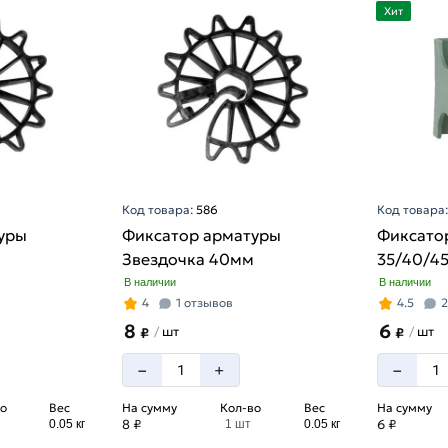
Хит
Код товара:
586
Код товара
уры
Фиксатор арматуры
Фиксато
Звездочка 40мм
35/40/4
В наличии
В наличии
4
1 отзывов
4.5
2
8
6
шт
шт
/
/
₽
₽
–
–
+
о
Вес
На сумму
Кол-во
Вес
На сумму
8 ₽
6 ₽
0.05 кг
1 шт
0.05 кг