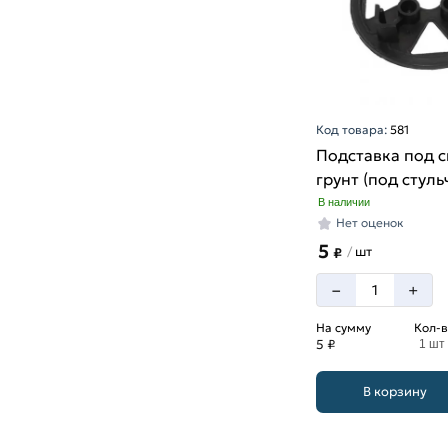
Код товара:
581
Подставка под 
грунт (под стуль
В наличии
Нет оценок
5
шт
/
₽
–
+
На сумму
Кол-в
5 ₽
1 шт
В корзину