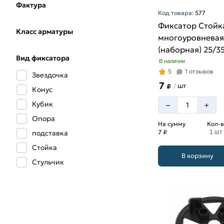
Фактура
Код товара:
577
Фиксатор Стойк
Класс арматуры
многоуровневая
(наборная) 25/3
Вид фиксатора
В наличии
5
1 отзывов
Звездочка
7
шт
/
₽
Конус
Кубик
–
+
Опора
На сумму
Кол-в
7 ₽
подставка
1 шт
Стойка
В корзину
Стульчик