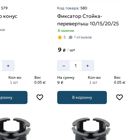
:
579
Код товара:
580
р конус
Фиксатор Стойка-
перевертыш 10/15/20/25
нок
В наличии
5
1 отзывов
9
шт
/
₽
–
+
+
Кол-во
Вес
На сумму
Кол-во
Вес
9 ₽
1 шт
0.05 кг
1 шт
0.05 кг
орзину
В корзину