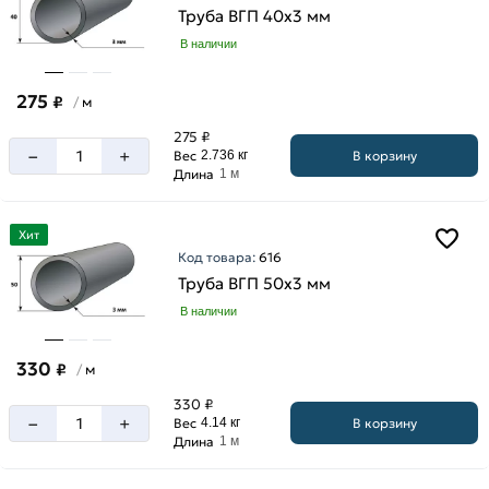
Труба ВГП 40х3 мм
В наличии
275
₽
м
/
275 ₽
–
+
В корзину
Вес
2.736 кг
Длина
1 м
Хит
Код товара:
616
Труба ВГП 50х3 мм
В наличии
330
₽
м
/
330 ₽
–
+
В корзину
Вес
4.14 кг
Длина
1 м