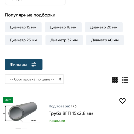
20
мм
Популярные подборки
25
мм
Диаметр 15 мм
Диаметр 18 мм
Диаметр 20 мм
32
мм
Диаметр 25 мм
Диаметр 32 мм
Диаметр 40 мм
40
мм
50
Фильтры
мм
65
мм
Хит
Код товара:
173
Толщина
Труба ВГП 15х2,8 мм
стенки
В наличии
2