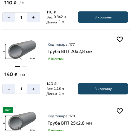
мм
110
₽
м
/
2.8
110 ₽
мм
–
+
В корзину
Вес
0.842 кг
Длина
1 м
3
мм
3.5
мм
Код товара:
177
Труба ВГП 20х2,8 мм
В наличии
140
₽
м
/
140 ₽
–
+
В корзину
Вес
1.18 кг
Длина
1 м
Хит
Код товара:
179
Труба ВГП 25х2,8 мм
В наличии