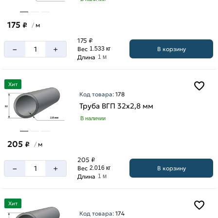
175
₽
м
/
175 ₽
–
+
В корзину
Вес
1.533 кг
Длина
1 м
Хит
Код товара:
178
Труба ВГП 32х2,8 мм
В наличии
205
₽
м
/
205 ₽
–
+
В корзину
Вес
2.016 кг
Длина
1 м
Хит
Код товара:
174