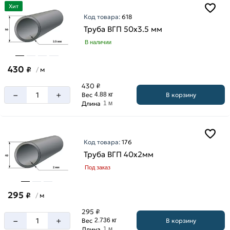
Хит
Код товара:
618
Труба ВГП 50х3.5 мм
В наличии
430
₽
м
/
430 ₽
–
+
В корзину
Вес
4.88 кг
Длина
1 м
Код товара:
176
Труба ВГП 40х2мм
Под заказ
295
₽
м
/
295 ₽
–
+
В корзину
Вес
2.736 кг
Длина
1 м