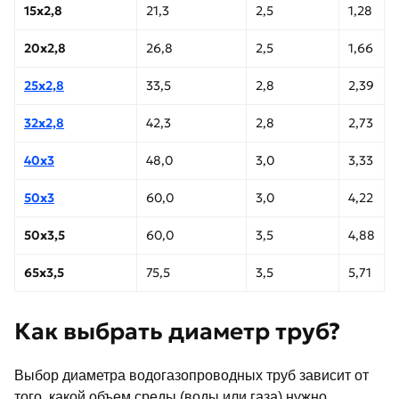
15х2,8
21,3
2,5
1,28
20х2,8
26,8
2,5
1,66
25х2,8
33,5
2,8
2,39
32х2,8
42,3
2,8
2,73
40х3
48,0
3,0
3,33
50х3
60,0
3,0
4,22
50х3,5
60,0
3,5
4,88
65х3,5
75,5
3,5
5,71
Как выбрать диаметр труб?
Выбор диаметра водогазопроводных труб зависит от
того, какой объем среды (воды или газа) нужно