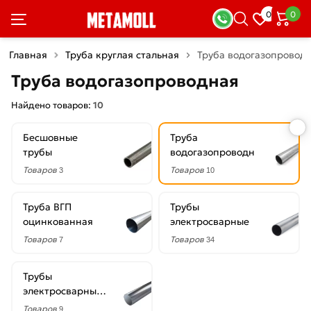
×
0
0
Фильтры
Главная
Труба круглая стальная
Труба водогазопровод
Со
Труба водогазопроводная
скидкой
Найдено товаров:
10
Бесшовные
Труба
Цена
трубы
водогазопроводная
руб.
Товаров
Товаров
3
10
—
Труба ВГП
Трубы
оцинкованная
электросварные
Товаров
Товаров
7
34
Диаметр
Трубы
15
электросварные
мм
оцинкованные
Товаров
9