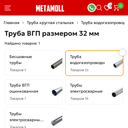
×
0
0
Фильтры
Главная
Труба круглая стальная
Труба водогазопровод
Со
Труба ВГП размером 32 мм
скидкой
Найдено товаров:
1
Бесшовные
Труба
Цена
трубы
водогазопроводная
руб.
Товаров
Товаров
3
10
—
Труба ВГП
Трубы
оцинкованная
электросварные
Товаров
Товаров
7
34
Диаметр
Трубы
32
электросварные
мм
оцинкованные
Товаров
9