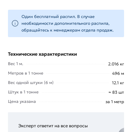
различных средах: по воздуху под землей,
водой.
Один бесплатный распил. В случае
Для приобретения данной позиции, кликните
необходимости дополнительного распила,
мышкой
«Добавить в корзину»
или нажмите на
обращайтесь к менеджерам отдела продаж.
кнопку
«Быстрый заказ»
. Также можете купить
позвонив по контактам указанным на сайте.
Условия доставки и цены на товар Труба ВГП
Технические характеристики
32х2,8 мм из категории
Труба
Вес 1 м.
2.016 кг
водогазопроводная
действительны в Москве и
Метров в 1 тонне
496 м
области. Наши профессиональные менеджеры
Вес одной штуки (6 м)
обработают заказ и свяжутся с Вами для
12.1 кг
согласования условий доставки или самовывоза.
Штук в 1 тонне
≈ 83 шт
Цена указана
за 1 метр
Данний товар от производителя Северсталь
сертифицирован, соответствует всем
стандартам качества. Возврат купленного
товарa в течение 14 дней (наличие чека
Эксперт ответит на все вопросы
обязательно).