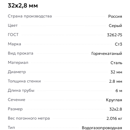
32х2,8 мм
Страна производства
Россия
Цвет
Серый
Труба ВГП 32х2,8 мм - это достаточно прочный и
ГОСТ
3262-75
долговечный продукт, чтобы выдержать
Марка
Ст3
внутреннее и внешнее давление. Применяется
Вид проката
Горячекатаный
практически в любых условиях.
Материал
Сталь
Металл достаточно устойчив к воздействию
Диаметр
32 мм
коррозии, может прослужить до 30 лет.
Толщина стенки
2.8 мм
Рекомендуется защищать внешнюю
поверхность труб краской или битумными
Длина трубы
6 м
составами, чтобы минимизировать риск
Сечение
Круглая
возникновения протечек и увеличить срок
Размер
32х2.8
службы изделия.
Вес погонного метра
2.016 кг
Кроме того, эти трубы можно прокладывать в
Тип
Водогазопроводная