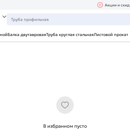
Акции и скид
ьной
Балка двутавровая
Труба круглая стальная
Листовой прокат
В избранном пусто