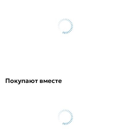
условий доставки или самовывоза.
Данний товар от производителя Северсталь
сертифицирован, соответствует всем
стандартам качества. Возврат купленного
товарa в течение 14 дней (наличие чека
обязательно).
Покупают вместе