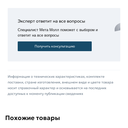
систем
по
мостовым
конструкциям);
Эксперт ответит на все вопросы
химической
Специалист Мета Молл поможет с выбором и
промышленности;
ответит на все вопросы
сельском
Получить консультацию
хозяйстве.
Для приобретения данной позиции, кликните
мышкой
«Добавить в корзину»
или нажмите на
кнопку
«Быстрый заказ»
. Также можете купить
Информация о технических характеристиках, комплекте
поставки, стране изготовления, внешнем виде и цвете товара
позвонив по контактам указанным на сайте.
носит справочный характер и основывается на последних
доступных к моменту публикации сведениях
Условия доставки и цены на товар Труба ВГП
40х3 мм из категории
Труба водогазопроводная
действительны в Москве и области. Наши
профессиональные менеджеры обработают
Похожие товары
заказ и свяжутся с Вами для согласования