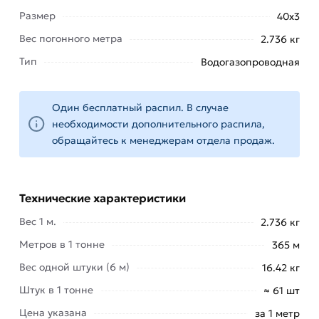
позволяют использовать трубы в:
Размер
40х3
в
Вес погонного метра
2.736 кг
коммунальном
Тип
Водогазопроводная
хозяйстве
(для
подачи
Один бесплатный распил. В случае
тепла,
необходимости дополнительного распила,
воды и
обращайтесь к менеджерам отдела продаж.
газа на
жилые и
промышленные
объекты);
Технические характеристики
машиностроении;
Вес 1 м.
2.736 кг
нефтегазовой
Метров в 1 тонне
365 м
отрасли
Вес одной штуки (6 м)
16.42 кг
(при
прокладке
Штук в 1 тонне
≈ 61 шт
трубопроводных
Цена указана
за 1 метр