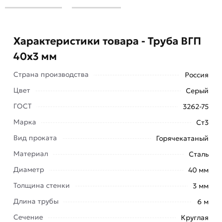
Характеристики товара - Труба ВГП
40х3 мм
Страна производства
Россия
Цвет
Серый
Труба ВГП 40х3 мм - это круглое полое
ГОСТ
3262-75
прокатное изделие, изготавливаемый в
Марка
Ст3
соответствии с требованиями и нормами ГОСТ
Вид проката
Горячекатаный
3262-75. В производстве используются стали Ст1,
Материал
Сталь
2, 3 и других марок.
Диаметр
40 мм
Высокая прочность и способность выдерживать
Толщина стенки
3 мм
большие как внутренние, так и внешние
нагрузки, в сочетании с возможностью
Длина трубы
6 м
формировать конструкции различных форм,
Сечение
Круглая