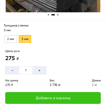
Толщина стенки:
3 мм
2 мм
3 мм
Цена за м
275
₽
–
+
На сумму
Вес
Длина
275 ₽
2.736 кг
1 м
Добавить в корзину