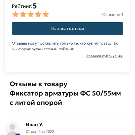
5
сертифицирован, соответствует всем
Рейтинг:
стандартам качества. Возврат купленного
Отзывов:
1
товарa в течение 14 дней (наличие чека
обязательно).
Написать отзыв
Отзывы могут оставлять только те, кто купил товар. Так
мы формируем честный рейтинг
Правила публикации
Отзывы к товару
Фиксатор арматуры ФС 50/55мм
с литой опорой
Иван У.
31 октября 2023