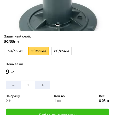
Защитный слой:
50/55мм
30/35 мм
50/55мм
60/65мм
Цена за шт
9
₽
–
+
На сумму
Кол-во
Вес
9 ₽
1 шт
0.05 кг
Добавить в корзину