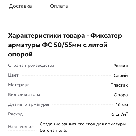
Доставка
Оплата
Характеристики товара - Фиксатор
арматуры ФС 50/55мм с литой
опорой
Страна производства
Россия
Цвет
Серый
Материал
Пластик
Вид фиксатора
Опора
Диаметр арматуры
16 мм
Расход
6 шт/м²
Создание защитного слоя для арматуры
Назначение
Фиксатор арматуры ФС 50/55мм с литой опорой
бетона пола.
используются для создания заданного