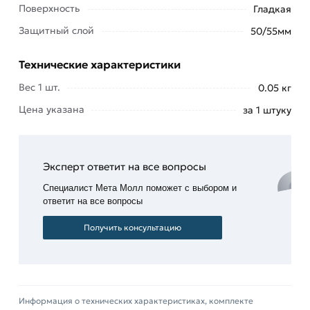
Поверхность
Гладкая
защитного слоя бетона от основания до
Защитный слой
50/55мм
арматуры в горизонтальных поверхностях в
случаях монтажа арматурного каркаса на
Технические характеристики
сыпучий грунт – песок, щебень, утеплитель и
гидроизоляцию.
Вес 1 шт.
0.05 кг
Цена указана
за 1 штуку
Данные фиксаторы необходимы для фиксации
арматуры в строго заданном положении в целях
обеспечения равномерности защитного слоя с
учетом всех норм.
Эксперт ответит на все вопросы
Специалист Мета Молл поможет с выбором и
Применение фиксаторов для арматуры с опорой
ответит на все вопросы
на грунт ФС 50-55 не только упростит вам
процесс монолитного строительства, но и
Получить консультацию
позволит избежать таких строительных
дефектов как появление арматуры или
арматурной сетки на поверхности потолков и
стен.
Информация о технических характеристиках, комплекте