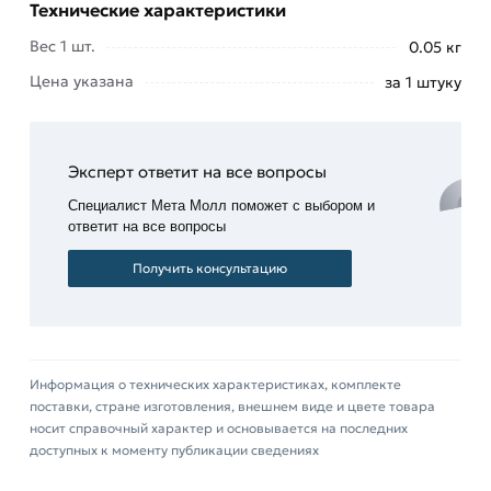
Технические характеристики
прослойку в 30мм между каркасом и опалубкой,
Вес 1 шт.
0.05 кг
которая потом заполнится бетоном.
Цена указана
за 1 штуку
Эта форма фиксаторов интересна тем, что за
счет своей дисимметрии (несимметричности)
лепестки, усиленные ребрами жесткости, точнее
Эксперт ответит на все вопросы
выверяют защитный слой по всему контуру
пластмассового изделия.
Специалист Мета Молл поможет с выбором и
ответит на все вопросы
Это очень важный момент, т.к. при монолитных
Получить консультацию
работах вертикальная опалубка может
«продавливать» защитный слой, если часть
звездочек не дотрагиваются до опалубочного
щита.
Информация о технических характеристиках, комплекте
Вы можете купить фиксатор для арматуры
поставки, стране изготовления, внешнем виде и цвете товара
носит справочный характер и основывается на последних
"Звёздочка" в Москве в нашем магазине
доступных к моменту публикации сведениях
«
МетаМолл
» или заказать их с доставкой.