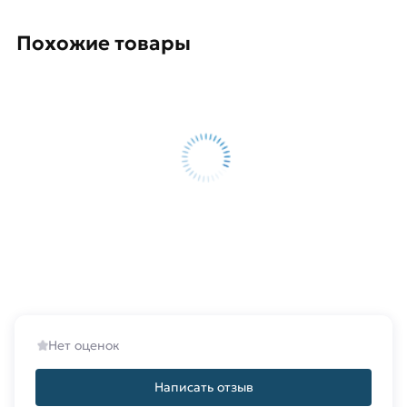
Для приобретения данной позиции, кликните
мышкой
«Добавить в корзину»
или нажмите на
Похожие товары
кнопку
«Быстрый заказ»
. Также можете купить
позвонив по контактам указанным на сайте.
Условия доставки и цены на товар Фиксатор
арматуры Звездочка 30мм из категории
Фиксатор арматуры
действительны в Москве и
области. Наши профессиональные менеджеры
обработают заказ и свяжутся с Вами для
согласования условий доставки или самовывоза.
Данний товар от производителя
сертифицирован, соответствует всем
стандартам качества. Возврат купленного
товарa в течение 14 дней (наличие чека
Нет оценок
обязательно).
Написать отзыв