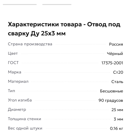
Характеристики товара - Отвод под
сварку Ду 25х3 мм
Страна производства
Россия
Цвет
Чёрный
ГОСТ
17375-2001
Марка
Ст20
Материал
Сталь
Тип
Бесшовные
Угол изгиба
90 градусов
Отвод стальной черный 25 мм под сварку (под
Диаметр
25 мм
трубу 1") предназначен для соединения со
Толщина стенки
3 мм
стальным трубопроводом при помощи электро-
Вес одной штуки
0.16 кг
газосварки.