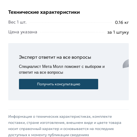
Представляет собой крутоизогнутый поворот
Технические характеристики
900. Чугунные оцинкованные фитинги
Вес 1 шт.
0.16 кг
применяются в системах водоснабжения для
Цена указана
за 1 штуку
холодной и горячей воды, отопления, паровых,
масляных, неагрессивных жидкостях,
воздуховодах, и других системах.
Эксперт ответит на все вопросы
Изготовлен в соответствии с требованиями ГОСТ
Специалист Мета Молл поможет с выбором и
3262-75. Имеет приварное присоединение к
ответит на все вопросы
трубопроводу. Купить Отвод под сварку Ду 25х3
Получить консультацию
мм по доступной цене с доставкой по Москве и
Московской области предлагает интернет-
магазин
«МетаМолл».
Для приобретения данной позиции, кликните
Информация о технических характеристиках, комплекте
мышкой
«Добавить в корзину»
или нажмите на
поставки, стране изготовления, внешнем виде и цвете товара
кнопку
«Быстрый заказ»
. Также можете купить
носит справочный характер и основывается на последних
доступных к моменту публикации сведениях
позвонив по контактам указанным на сайте.