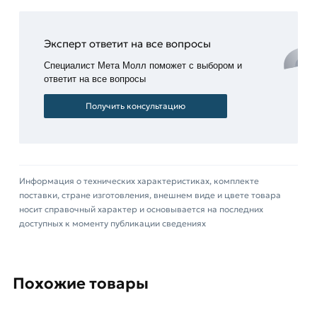
Цветной саморез не только надежно закрепит
материал, но и внешне конструкция будет
Эксперт ответит на все вопросы
выглядеть очень привлекательно.
Специалист Мета Молл поможет с выбором и
Для приобретения данной позиции, кликните
ответит на все вопросы
мышкой
«Добавить в корзину»
или нажмите на
Получить консультацию
кнопку
«Быстрый заказ»
. Также можете купить
позвонив по контактам указанным на сайте.
Условия доставки и цены на товар Саморезы для
профнастила 5,5х19 зеленые из категории
Информация о технических характеристиках, комплекте
Саморезы для профнастила
действительны в
поставки, стране изготовления, внешнем виде и цвете товара
носит справочный характер и основывается на последних
Москве и области. Наши профессиональные
доступных к моменту публикации сведениях
менеджеры обработают заказ и свяжутся с Вами
для согласования условий доставки или
самовывоза.
Похожие товары
Данний товар от производителя ОАО
"Северсталь-Метиз" сертифицирован,