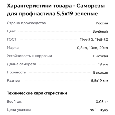
Характеристики товара - Саморезы
для профнастила 5,5х19 зеленые
Страна производства
Россия
Цвет
Зелёный
ГОСТ
1144-80, 1145-80
Марка
0,8кп, 10кп, 20кп
Саморезы для профнастила 5,5х19 зеленые для
Устойчивость к коррозии
Высокая
соединения металлического профнастила между
Длина самореза
19 мм
собой и крепления поликарбоната на кровлю.
Прочность
Высокая
Стальные кровельные саморезы с шестигранной
Размер
5,5х19 мм
цветной головкой (палитра RAL), сверловидным
наконечником, укомплектованные шайбой с
Технические характеристики
резиновой прокладкой, для крепления
Вес 1 шт.
0.05 кг
кровельных материалов, металлочерепицы,
профнастила и т.д. к деревянной обрешетке.
Цена указана
за 1 штуку