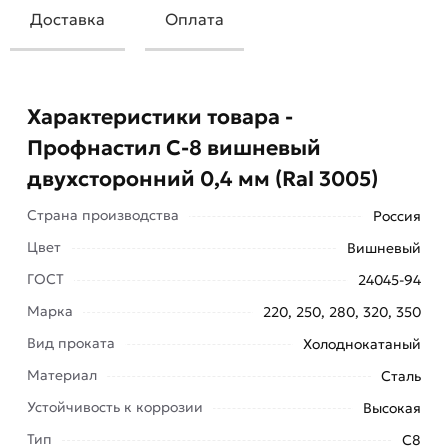
Доставка
Оплата
Характеристики товара -
Профнастил С-8 вишневый
двухсторонний 0,4 мм (Ral 3005)
Страна производства
Россия
Профнастил С-8 вишневый 0,4 мм (Ral 3005)
изготовлен из прочной стали с оцинковкой, что
Цвет
Вишневый
позволяет не беспокоиться о таких его
ГОСТ
24045-94
качествах, как долгий срок службы, устойчивость
Марка
220, 250, 280, 320, 350
к механическим повреждениям и коррозии.
Вид проката
Холоднокатаный
Цветной профнастил высокого качества
Материал
Сталь
используется при широком спектре
Устойчивость к коррозии
Высокая
строительных работ — от возведения и ремонта
заборов до организации масштабных работ по
Тип
С8