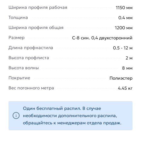
покрытию кровли.
Ширина профиля рабочая
1150 мм
Где можно применять профнастил цветной:
Толщина
0.4 мм
Ширина профиля общая
1200 мм
строительство
заграждений
Размер
С-8 син. 0,4 двухсторонний
и
Длина профнастила
0.5 - 12 м
заборов;
Высота профлиста
2 м
в
качестве
Высота волны
8 мм
облицовки
Покрытие
Полиэстер
для стен
Вес погонного метра
4.45 кг
зданий и
подвесного
потолка;
Один бесплатный распил. В случае
материла
необходимости дополнительного распила,
для
обращайтесь к менеджерам отдела продаж.
кровли
любой