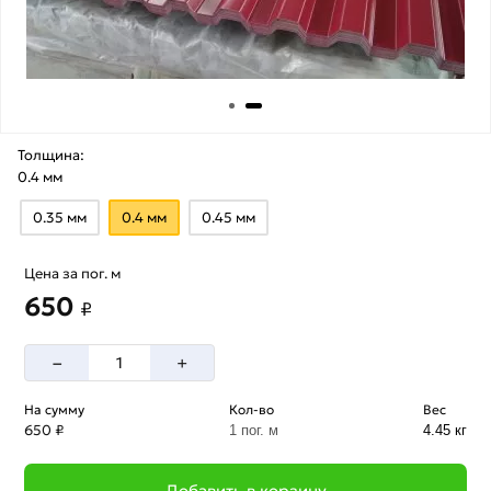
Толщина:
0.4 мм
0.35 мм
0.4 мм
0.45 мм
Цена за пог. м
650
₽
–
+
На сумму
Кол-во
Вес
650 ₽
1 пог. м
4.45 кг
Добавить в корзину