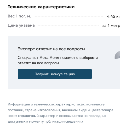
постройки
Технические характеристики
— от
жилого
Вес 1 пог. м.
4.45 кг
дома до
Цена указана
за 1 метр
складского
помещения;
участие
в
Эксперт ответит на все вопросы
изготовлении
Специалист Мета Молл поможет с выбором и
перегородок
ответит на все вопросы
внутри
Получить консультацию
комнат.
В каталогах нашей компании представлены
только лучшие виды цветного профнастила всех
цветов с высокопрочным полимерным
Информация о технических характеристиках, комплекте
покрытием по низкой цене. Прямое
поставки, стране изготовления, внешнем виде и цвете товара
сотрудничество с рядом ведущих
носит справочный характер и основывается на последних
доступных к моменту публикации сведениях
производителей позволяет регулярно