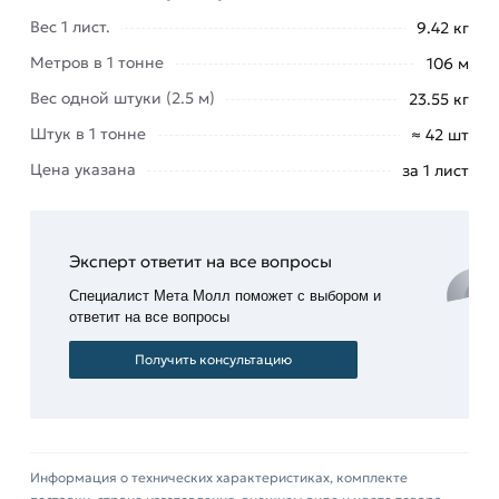
мышкой
«Добавить в корзину»
или нажмите на
Вес 1 лист.
9.42 кг
кнопку
«Быстрый заказ»
. Также можете купить
Метров в 1 тонне
106 м
позвонив по контактам указанным на сайте.
Вес одной штуки (2.5 м)
23.55 кг
Условия доставки и цены на товар Профнастил
Штук в 1 тонне
≈ 42 шт
С-8 вишневый 2500х1200х0,4 мм (Ral 3005) из
Цена указана
за 1 лист
категории
Окрашенный профнастил
действительны в Москве и области. Наши
профессиональные менеджеры обработают
заказ и свяжутся с Вами для согласования
Эксперт ответит на все вопросы
условий доставки или самовывоза.
Специалист Мета Молл поможет с выбором и
ответит на все вопросы
Данний товар от производителя Профлист
сертифицирован, соответствует всем
Получить консультацию
стандартам качества. Возврат купленного
товарa в течение 14 дней (наличие чека
обязательно).
Информация о технических характеристиках, комплекте