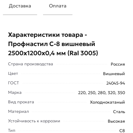
Доставка
Оплата
Характеристики товара -
Профнастил С-8 вишневый
2500х1200х0,4 мм (Ral 3005)
Страна производства
Россия
Цвет
Вишневый
ГОСТ
24045-94
Профнастил С-8 вишневый 2500х1200х0,4 мм
Марка
220, 250, 280, 320, 350
(Ral 3005) - это тонколистовой
Вид проката
Холоднокатаный
профилированный стальной лист с
трапециевидными гофрами высотой 8 мм.
Материал
Сталь
Устойчивость к коррозии
Высокая
Он относится к "стеновому" типу профлиста и
Тип
применяется в основном для:
С8