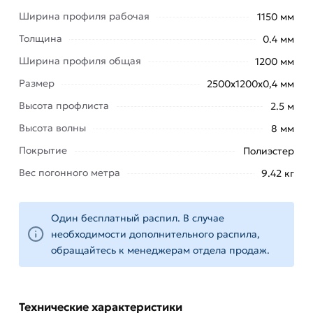
Ширина профиля рабочая
1150 мм
облицовки
фасадов,
Толщина
0.4 мм
монтажа
Ширина профиля общая
1200 мм
заборов,
Размер
2500х1200х0,4 мм
отделки
Высота профлиста
2.5 м
стен,
Высота волны
8 мм
потолков,
Покрытие
Полиэстер
временных
построек
Вес погонного метра
9.42 кг
и
ограждений.
Один бесплатный распил. В случае
Покрытие: как правило, полиэстер (глянцевый
необходимости дополнительного распила,
или матовый), реже — другие типы.
обращайтесь к менеджерам отдела продаж.
Обеспечивает защиту от коррозии и
декоративный внешний вид.
Технические характеристики
Для приобретения данной позиции, кликните