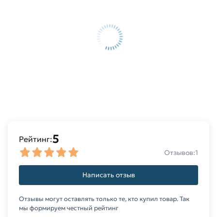
заказ и свяжутся с Вами для согласования
условий доставки или самовывоза.
Данний товар от производителя Северсталь
сертифицирован, соответствует всем
стандартам качества. Возврат купленного
товарa в течение 14 дней (наличие чека
обязательно).
5
Рейтинг:
Отзывов:
1
Написать отзыв
Отзывы могут оставлять только те, кто купил товар. Так
мы формируем честный рейтинг