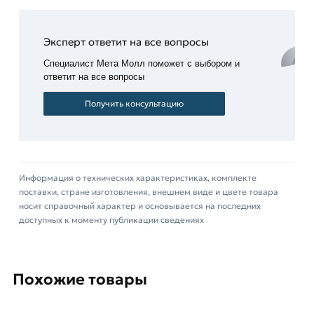
соответствует всем установленным стандартам.
Резьба стальная изготавливается из труб ГОСТ
Эксперт ответит на все вопросы
3262-75. Их разрезают на необходимые размеры
Специалист Мета Молл поможет с выбором и
в зависимости от диаметра трубы и нарезается
ответит на все вопросы
трубная наружная дюймовая резьба.
Примечание: резьба нарезается только с одной
Получить консультацию
стороны детали, другая её сторона
приваривается к трубе.
Для приобретения данной позиции, кликните
Информация о технических характеристиках, комплекте
мышкой
«Добавить в корзину»
или нажмите на
поставки, стране изготовления, внешнем виде и цвете товара
кнопку
«Быстрый заказ»
. Также можете купить
носит справочный характер и основывается на последних
позвонив по контактам указанным на сайте.
доступных к моменту публикации сведениях
Условия доставки и цены на товар Резьба
стальная Ду 50 из категории
Сгоны, резьбы
Похожие товары
действительны в Москве и области. Наши
профессиональные менеджеры обработают