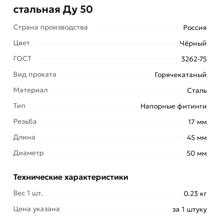
стальная Ду 50
Страна производства
Россия
Цвет
Чёрный
ГОСТ
3262-75
Вид проката
Горячекатаный
Материал
Сталь
Тип
Напорные фитинги
Резьба
17 мм
Длина
45 мм
Резьба стальная Ду 50 используется для ремонта
Диаметр
50 мм
или сборки уже готовых водопроводных и
отопительных систем путем приваривания.
Технические характеристики
Кроме того, использование резьб позволяет
создать нестандартные тузлы трубопровода.
Вес 1 шт.
0.23 кг
Цена указана
за 1 штуку
Продукция отличается высоким качеством и