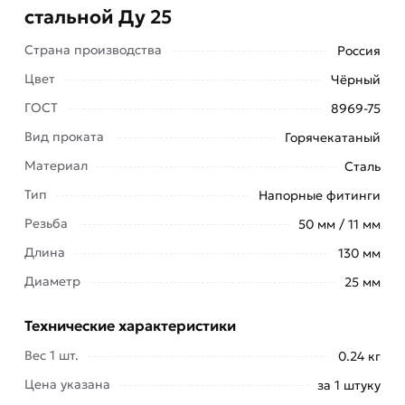
стальной Ду 25
Страна производства
Россия
Цвет
Чёрный
ГОСТ
8969-75
Вид проката
Горячекатаный
Материал
Сталь
Тип
Напорные фитинги
Резьба
50 мм / 11 мм
Длина
130 мм
Сгон стальной Ду 25 используется для
Диаметр
25 мм
соединения труб в системах отопления,
водопровода, газопровода и других системах,
Технические характеристики
работающих в условиях неагрессивных сред
(вода, насыщенный водяной пар, горючий газ и
Вес 1 шт.
0.24 кг
др.) при температуре проводимой среды не
Цена указана
за 1 штуку
выше 175 °С и давлении Р = 1,6 МПа.