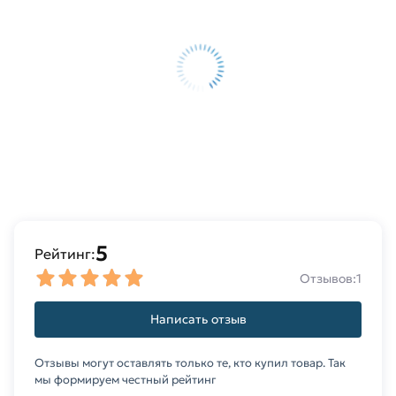
профессиональные менеджеры обработают
заказ и свяжутся с Вами для согласования
условий доставки или самовывоза.
Данний товар от производителя Северсталь
сертифицирован, соответствует всем
стандартам качества. Возврат купленного
товарa в течение 14 дней (наличие чека
обязательно).
5
Рейтинг:
Отзывов:
1
Написать отзыв
Отзывы могут оставлять только те, кто купил товар. Так
мы формируем честный рейтинг