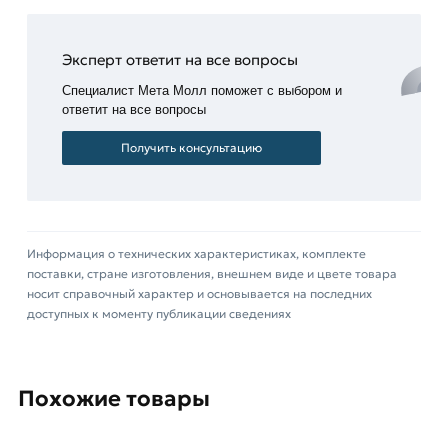
Этот способ соединения двух металлических
труб или патрубков, при котором на одном
конце трубы формируется резьба, а на другом —
Эксперт ответит на все вопросы
ответная резьба обеспечивает прочное и
Специалист Мета Молл поможет с выбором и
герметичное соединение, способное
ответит на все вопросы
выдерживать высокое давление в системе.
Получить консультацию
Материал – сталь, область применения – все
водогазопроводные системы и трубопроводы с
неагрессивными жидкостями.
Информация о технических характеристиках, комплекте
Для приобретения данной позиции, кликните
поставки, стране изготовления, внешнем виде и цвете товара
мышкой
«Добавить в корзину»
или нажмите на
носит справочный характер и основывается на последних
кнопку
«Быстрый заказ»
. Также можете купить
доступных к моменту публикации сведениях
позвонив по контактам указанным на сайте.
Условия доставки и цены на товар Резьба
Похожие товары
стальная Ду 15 из категории
Сгоны, резьбы
действительны в Москве и области. Наши