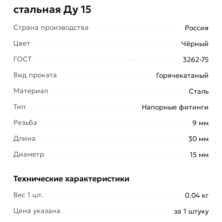
стальная Ду 15
Страна производства
Россия
Цвет
Чёрный
ГОСТ
3262-75
Вид проката
Горячекатаный
Материал
Сталь
Тип
Напорные фитинги
Резьба
9 мм
Длина
30 мм
Резьба стальная Ду 15 активно используют при
Диаметр
15 мм
монтаже систем отопления, водоснабжения,
газоснабжения, а также при монтаже тепловых
Технические характеристики
пунктов, котельных, газораспределительных
пунктов, широко применяют в пищевой
Вес 1 шт.
0.04 кг
промышленности и машиностроении.
Цена указана
за 1 штуку