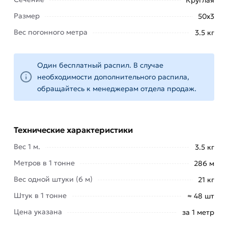
Прокат имеет значительные преимущества:
Размер
50х3
повышенная
Вес погонного метра
3.5 кг
прочность;
точность
геометрических
Один бесплатный распил. В случае
размеров;
необходимости дополнительного распила,
более
обращайтесь к менеджерам отдела продаж.
широкий
сортамент;
лучшее
Технические характеристики
качество
Вес 1 м.
3.5 кг
поверхности
и
Метров в 1 тонне
286 м
структуры
Вес одной штуки (6 м)
21 кг
стали.
Штук в 1 тонне
≈ 48 шт
Применяется для изготовления трубопроводов,
Цена указана
за 1 метр
производственных конструкций, деталей для