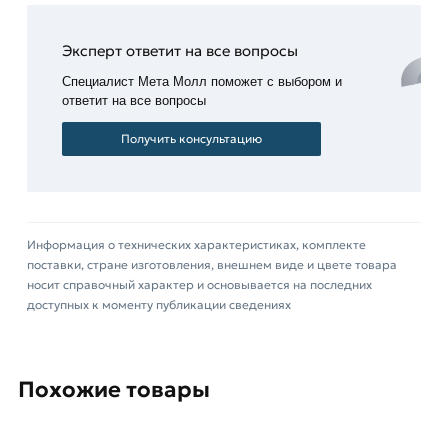
машин и многое другое.
Для приобретения данной позиции, кликните
Эксперт ответит на все вопросы
мышкой
«Добавить в корзину»
или нажмите на
Специалист Мета Молл поможет с выбором и
кнопку
«Быстрый заказ»
. Также можете купить
ответит на все вопросы
позвонив по контактам указанным на сайте.
Получить консультацию
Условия доставки и цены на товар Труба
бесшовная х/д 50х3 мм из категории
Бесшовные
трубы
действительны в Москве и области. Наши
профессиональные менеджеры обработают
Информация о технических характеристиках, комплекте
заказ и свяжутся с Вами для согласования
поставки, стране изготовления, внешнем виде и цвете товара
условий доставки или самовывоза.
носит справочный характер и основывается на последних
доступных к моменту публикации сведениях
Данний товар от производителя Северсталь
сертифицирован, соответствует всем
стандартам качества. Возврат купленного
Похожие товары
товарa в течение 14 дней (наличие чека
обязательно).