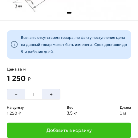
Всвязи с отсутствием товара, по факту поступления цена
на данный товар может быть изменена. Срок доставки до
5-и рабочих дней.
Цена за м
1 250
₽
–
+
На сумму
Вес
Длина
1 250 ₽
3.5 кг
1 м
Добавить в корзину