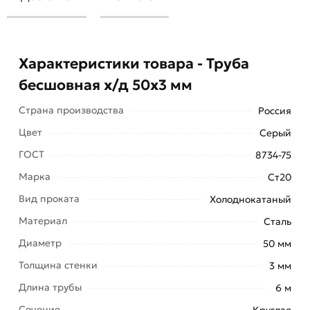
Характеристики товара - Труба
бесшовная х/д 50х3 мм
Страна производства
Россия
Цвет
Серый
ГОСТ
8734-75
Марка
Ст20
Вид проката
Холоднокатаный
Труба бесшовная х/д 50х3 мм
Материал
Сталь
холоднодеформированная имеет круглую
форму сечения, выдерживает значительные
Диаметр
50 мм
перепады давления благодаря отсутствию шва.
Толщина стенки
3 мм
Ценится за высокое качество производства и
Длина трубы
6 м
достойные характеристики эксплуатации.
Сечение
Круглая