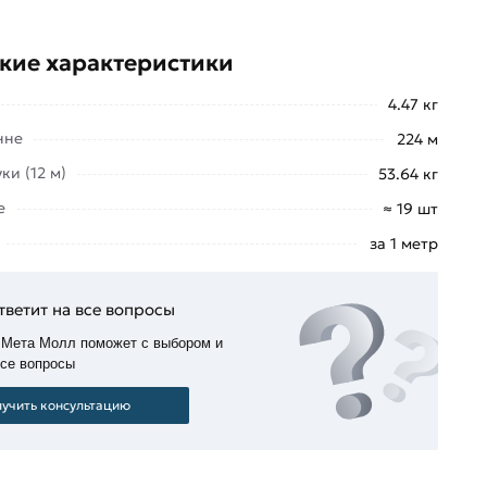
кие характеристики
4.47 кг
нне
224 м
ки (12 м)
53.64 кг
е
≈ 19 шт
за 1 метр
тветит на все вопросы
 Мета Молл поможет с выбором и
все вопросы
учить консультацию
льны в Москве и области. Наши