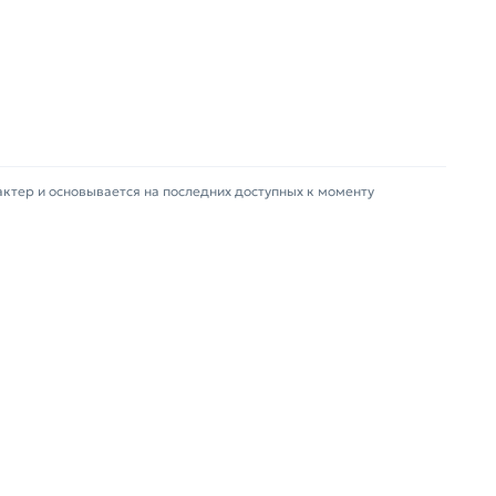
или самовывоза.
зврат купленного товарa в течение 14 дней
актер и основывается на последних доступных к моменту