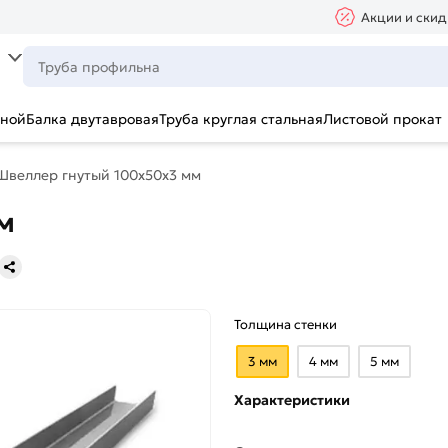
Акции и скид
ьной
Балка двутавровая
Труба круглая стальная
Листовой прокат
Швеллер гнутый 100х50х3 мм
м
Толщина стенки
3 мм
4 мм
5 мм
Характеристики