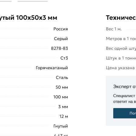
ьными гранями полок, полки
утый 100х50х3 мм
Техничес
Россия
Вес 1 м.
Серый
Метров в 1 то
8278-83
Вес одной шту
Ст3
Штук в 1 тонн
ельстве и других областях, где
Горячекатаный
Цена указана
чности. Также он применяется для
Сталь
 перекрытий, монтажа пандусов для
Эксперт о
50 мм
Специалист
100 мм
ответит на 
ышкой
«Добавить в корзину»
или
3 мм
те купить позвонив по контактам
Пол
12 м
Гнутый
й 100х50х3 мм из категории
Швеллер гнутый
действите
4.47 кг