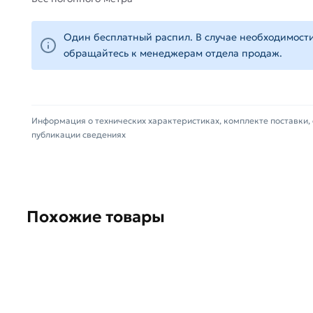
профессиональные менеджеры обработают заказ и
Данний товар от производителя Северсталь серти
Один бесплатный распил. В случае необходимости
(наличие чека обязательно).
обращайтесь к менеджерам отдела продаж.
Информация о технических характеристиках, комплекте поставки, 
публикации сведениях
Похожие товары