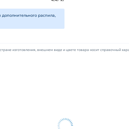
 свяжутся с Вами для согласования условий доставки 
фицирован, соответствует всем стандартам качества. Во
 дополнительного распила,
стране изготовления, внешнем виде и цвете товара носит справочный хар