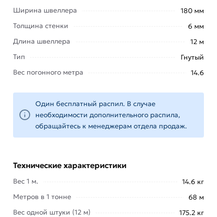
Ширина швеллера
180 мм
швеллера состоит в скругленном внешнем угле.
Толщина стенки
6 мм
По способу изготовления для производства
Длина швеллера
12 м
используются технологии горячего и холодного
проката стальных листов.
Тип
Гнутый
Вес погонного метра
14.6
Применение гнутого швеллера актуально
предприятиями строительной отрасли. Не менее
широко изделия используются в
Один бесплатный распил. В случае
машиностроении, судостроении и
необходимости дополнительного распила,
станкостроении.
обращайтесь к менеджерам отдела продаж.
В домашнем хозяйстве может применяться для
создания ниш хранения тяжелых предметов, в
Технические характеристики
создании конструкций теплиц и других
хозяйственных сооружений.
Вес 1 м.
14.6 кг
Метров в 1 тонне
68 м
Для приобретения данной позиции, кликните
мышкой
«Добавить в корзину»
или нажмите на
Вес одной штуки (12 м)
175.2 кг