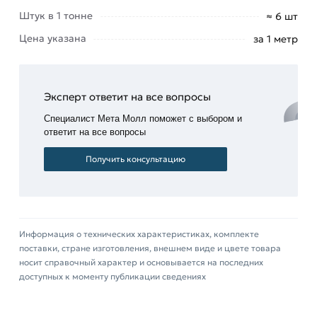
кнопку
«Быстрый заказ»
. Также можете купить
Штук в 1 тонне
≈ 6 шт
позвонив по контактам указанным на сайте.
Цена указана
за 1 метр
Условия доставки и цены на товар Швеллер
гнутый 180х70х6 мм из категории
Швеллер
гнутый
действительны в Москве и области. Наши
Эксперт ответит на все вопросы
профессиональные менеджеры обработают
Специалист Мета Молл поможет с выбором и
заказ и свяжутся с Вами для согласования
ответит на все вопросы
условий доставки или самовывоза.
Получить консультацию
Данний товар от производителя Северсталь
сертифицирован, соответствует всем
стандартам качества. Возврат купленного
товарa в течение 14 дней (наличие чека
Информация о технических характеристиках, комплекте
обязательно).
поставки, стране изготовления, внешнем виде и цвете товара
носит справочный характер и основывается на последних
доступных к моменту публикации сведениях