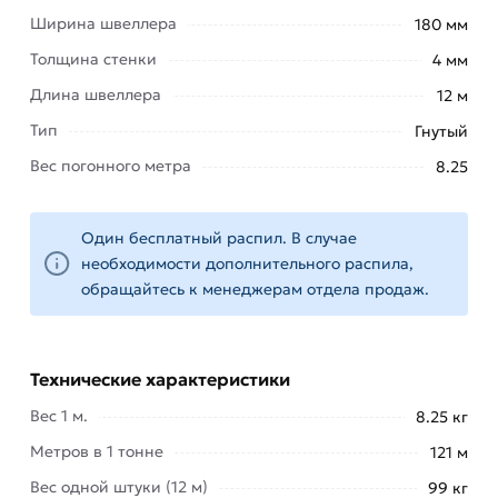
Ширина швеллера
180 мм
следующие виды стали: конструкционная,
углеродистая, низколегированная.
Толщина стенки
4 мм
Длина швеллера
12 м
Швеллера обладает следующими
особенностями:
Тип
Гнутый
выдерживает
Вес погонного метра
8.25
нагрузки
на
изгиб;
Один бесплатный распил. В случае
необходимости дополнительного распила,
обладает
обращайтесь к менеджерам отдела продаж.
небольшим
весом;
поддается
всем
Технические характеристики
видам
Вес 1 м.
8.25 кг
сварки;
Метров в 1 тонне
121 м
переносит
значительные
Вес одной штуки (12 м)
99 кг