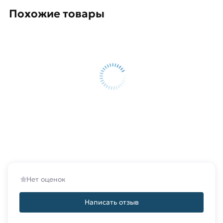
позвонив по контактам указанным на сайте.
Похожие товары
Условия доставки и цены на товар Швеллер
гнутый 180х50х4 мм из категории
Швеллер
гнутый
действительны в Москве и области. Наши
профессиональные менеджеры обработают
заказ и свяжутся с Вами для согласования
условий доставки или самовывоза.
Данний товар от производителя Северсталь
сертифицирован, соответствует всем
стандартам качества. Возврат купленного
товарa в течение 14 дней (наличие чека
обязательно).
Нет оценок
Написать отзыв