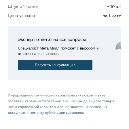
осевые
Штук в 1 тонне
≈ 10 шт
нагрузки;
Цена указана
за 1 метр
может
использоваться
без
применения
Эксперт ответит на все вопросы
сварки;
Специалист Мета Молл поможет с выбором и
обладает
ответит на все вопросы
ровной,
Получить консультацию
гладкой
поверхностью.
Подобные изделия выступают в качестве
дополнительных деталей для усиления
Информация о технических характеристиках, комплекте
жесткости, надежности конструкции.
поставки, стране изготовления, внешнем виде и цвете товара
носит справочный характер и основывается на последних
Для приобретения данной позиции, кликните
доступных к моменту публикации сведениях
мышкой
«Добавить в корзину»
или нажмите на
кнопку
«Быстрый заказ»
. Также можете купить