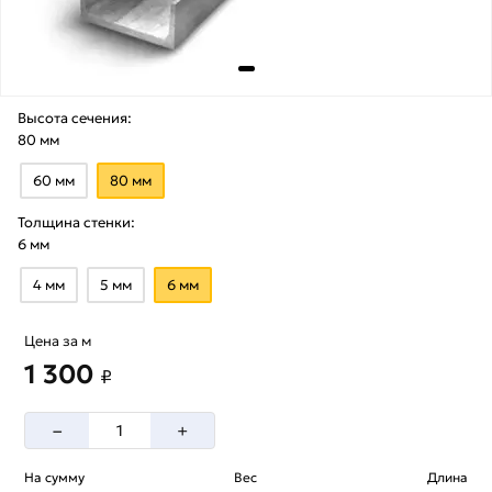
Высота сечения:
80 мм
60 мм
80 мм
Толщина стенки:
6 мм
4 мм
5 мм
6 мм
Цена за м
1 300
₽
–
+
На сумму
Вес
Длина