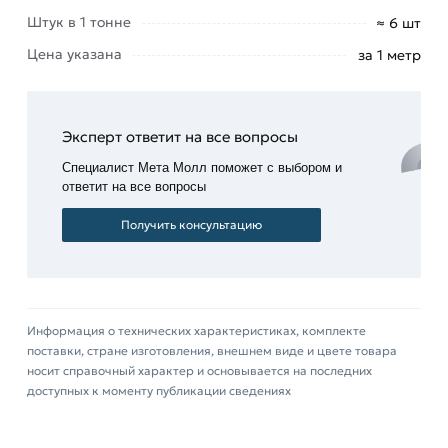
деталей
Штук в 1 тонне
≈ 6 шт
и узлов
Цена указана
за 1 метр
механизмов.
Автомобильная
промышленность:
Швеллер
Эксперт ответит на все вопросы
гнутый
Специалист Мета Молл поможет с выбором и
используется
ответит на все вопросы
для
создания
Получить консультацию
рам
автомобилей
и
грузовиков.
Информация о технических характеристиках, комплекте
Стеллажи
поставки, стране изготовления, внешнем виде и цвете товара
и
носит справочный характер и основывается на последних
складские
доступных к моменту публикации сведениях
системы:
он