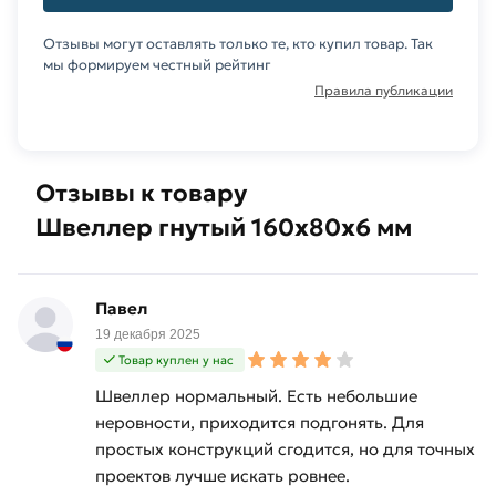
создания
изделий
Отзывы могут оставлять только те, кто купил товар. Так
различной
мы формируем честный рейтинг
формы и
Правила публикации
конфигурации.
Для приобретения данной позиции, кликните
мышкой
«Добавить в корзину»
или нажмите на
Отзывы к товару
кнопку
«Быстрый заказ»
. Также можете купить
Швеллер гнутый 160х80х6 мм
позвонив по контактам указанным на сайте.
Условия доставки и цены на товар Швеллер
Павел
гнутый 160х80х6 мм из категории
Швеллер
19 декабря 2025
гнутый
действительны в Москве и области. Наши
Товар куплен у нас
профессиональные менеджеры обработают
заказ и свяжутся с Вами для согласования
Швеллер нормальный. Есть небольшие
условий доставки или самовывоза.
неровности, приходится подгонять. Для
простых конструкций сгодится, но для точных
Данний товар от производителя Северсталь
проектов лучше искать ровнее.
сертифицирован, соответствует всем