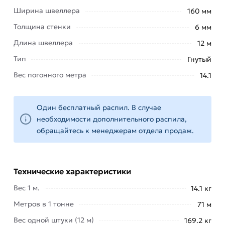
Ширина швеллера
160 мм
Строительство:
Толщина стенки
6 мм
для
создания
Длина швеллера
12 м
несущих
Тип
Гнутый
конструкций,
Вес погонного метра
14.1
таких
как
фермы,
Один бесплатный распил. В случае
фасады
необходимости дополнительного распила,
зданий,
обращайтесь к менеджерам отдела продаж.
каркасы
и
металлические
рамы.
Технические характеристики
Машиностроение:
Вес 1 м.
14.1 кг
для
Метров в 1 тонне
71 м
изготовления
различных
Вес одной штуки (12 м)
169.2 кг