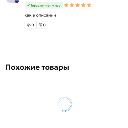
Товар куплен у нас
как в описании
👍
0
👎
0
Похожие товары