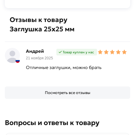
покрытия
и др.
Отзывы к товару
Наружные.
В
Заглушка 25х25 мм
основном
такие
заглушки
Андрей
Товар куплен у нас
используются
21 ноября 2025
в
Отличные заглушки, можно брать
качестве
опоры (в
производстве
мебели
Посмотреть все отзывы
на
металлическом
каркасе,
в
Вопросы и ответы к товару
спортивных
тренажёрах),