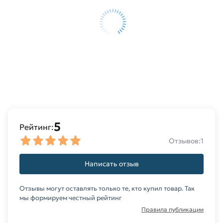
шляпки,
под
углом к
основанию,
с
различным
покрытием
(хром/
латунь),
с
5
внутренней
Рейтинг:
резьбой,
Отзывов:
1
с
фетровой
Написать отзыв
самоклеящейся
подкладкой
Отзывы могут оставлять только те, кто купил товар. Так
для
мы формируем честный рейтинг
защиты
Правила публикации
напольного