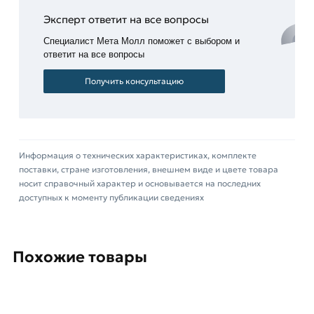
Преимущество
Эксперт ответит на все вопросы
данных
изделий
Специалист Мета Молл поможет с выбором и
–
ответит на все вопросы
наличие
Получить консультацию
внутренних
рёбер
жёсткости,
которые
обеспечивают
Информация о технических характеристиках, комплекте
хорошую
поставки, стране изготовления, внешнем виде и цвете товара
фиксацию
носит справочный характер и основывается на последних
доступных к моменту публикации сведениях
заглушки
в торце
трубы.
Здесь
Похожие товары
представлены
изделия
с разной
формой