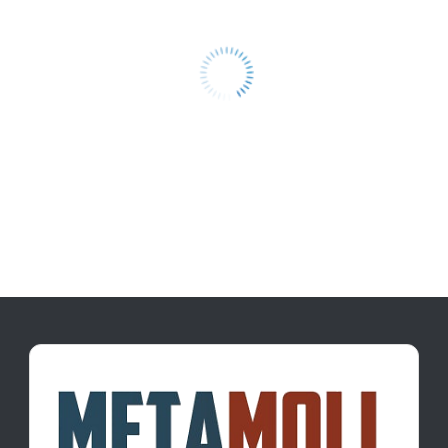
действительны в Москве и области. Наши
профессиональные менеджеры обработают
заказ и свяжутся с Вами для согласования
условий доставки или самовывоза.
Данний товар от производителя Северсталь
сертифицирован, соответствует всем
стандартам качества. Возврат купленного
товарa в течение 14 дней (наличие чека
обязательно).