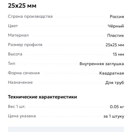
25х25 мм
Страна производства
Россия
Цвет
Чёрный
Материал
Пластик
Размер профиля
25х25 мм
Высота
15 мм
Тип
Внутренняя заглушка
Форма сечения
Квадратная
Это универсальные изделия, которые
Назначение
Для труб
используются для решения разных задач: они
могут применяться в мебельном производстве,
Технические характеристики
химической и нефтехимической
Вес 1 шт.
0.05 кг
промышленности и других сферах. Все эти
Цена указана
за 1 штуку
изделия можно разделить на 2 большие группы:
Внутренние.