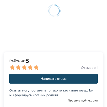
профессиональные менеджеры обработают
заказ и свяжутся с Вами для согласования
условий доставки или самовывоза.
Данний товар от производителя Северсталь
сертифицирован, соответствует всем
стандартам качества. Возврат купленного
товарa в течение 14 дней (наличие чека
обязательно).
5
Рейтинг:
Отзывов:
1
Написать отзыв
Отзывы могут оставлять только те, кто купил товар. Так
мы формируем честный рейтинг
Правила публикации