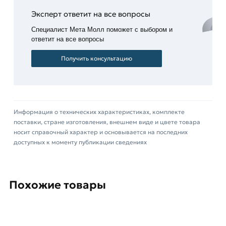
При их использовании отпадает необходимость
Эксперт ответит на все вопросы
заваривать отверстия, что приводит к
Специалист Мета Молл поможет с выбором и
значительной экономии времени и удешевляет
ответит на все вопросы
конструкцию. Удобна и проста в монтаже.
Получить консультацию
При установке рекомендуется использовать
резиновый молоток, чтобы не повредить
шляпку. Вы можете купить заглушки квадратные
пластиковые для профильных труб в любом
Информация о технических характеристиках, комплекте
количестве, обратившись в офис
«МетаМолл»
.
поставки, стране изготовления, внешнем виде и цвете товара
носит справочный характер и основывается на последних
Для приобретения данной позиции, кликните
доступных к моменту публикации сведениях
мышкой
«Добавить в корзину»
или нажмите на
кнопку
«Быстрый заказ»
. Также можете купить
позвонив по контактам указанным на сайте.
Похожие товары
Условия доставки и цены на товар Заглушка
30х30 мм из категории
Квадратные заглушки
действительны в Москве и области. Наши