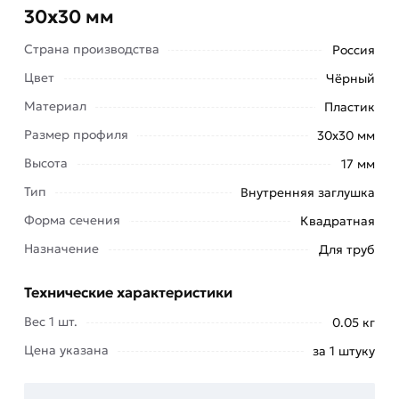
30х30 мм
Страна производства
Россия
Цвет
Чёрный
Материал
Пластик
Размер профиля
30х30 мм
Высота
17 мм
Заглушка пластиковая внутренняя квадратная
Тип
Внутренняя заглушка
30х30 предназначена для монтажа в трубу с
наружным сечением 30х30 мм. Конструктивная
Форма сечения
Квадратная
особенность – заглушка универсальная и
Назначение
Для труб
устанавливается в квадратную трубу с
различной толщиной стенки трубы.
Технические характеристики
Имеют жаберную (
лепестковую
) конструкцию и
Вес 1 шт.
0.05 кг
поэтому могут монтироваться в квадратные
Цена указана
за 1 штуку
профильные трубы с различной толщиной
стенки.