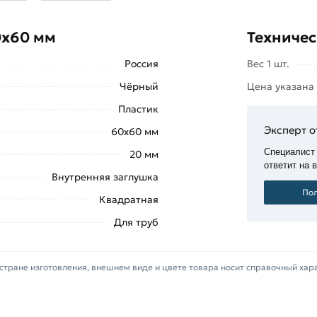
а и, соответственно,
х во внешнем сечении квадрат со
0х60 мм
Техничес
Россия
Вес 1 шт.
рубы и надёжно фиксируется внутри
 аккуратных ударов молотка, киянки
Чёрный
Цена указана
Пластик
 Размещённые по краям пластиковые
Эксперт о
60х60 мм
 трубы, поэтому изделие фиксируется
Специалист
20 мм
ответит на 
Внутренняя заглушка
нарно установленной трубе, так и
Пол
Квадратная
ещении, а также как отдельный
Для труб
ивостью к динамическим нагрузкам,
стране изготовления, внешнем виде и цвете товара носит справочный хар
 эксплуатации.
ышкой
«Добавить в корзину»
или нажмите на кнопку
«Бы