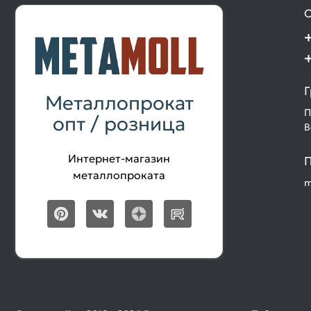
О
Г
Металлопрокат
П
опт / розница
В
Интернет-магазин
П
металлопроката
m