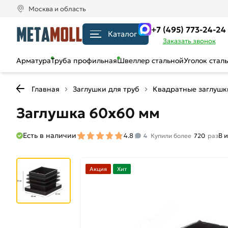
Москва и область
+7 (495) 773-24-24
Каталог
Заказать звонок
Арматура
Труба профильная
Швеллер стальной
Уголок стал
Главная
Заглушки для труб
Квадратные заглушк
Заглушка 60х60 мм
Есть в наличии
4.8
В 
4
Купили более
720
раз
Акция
Хит