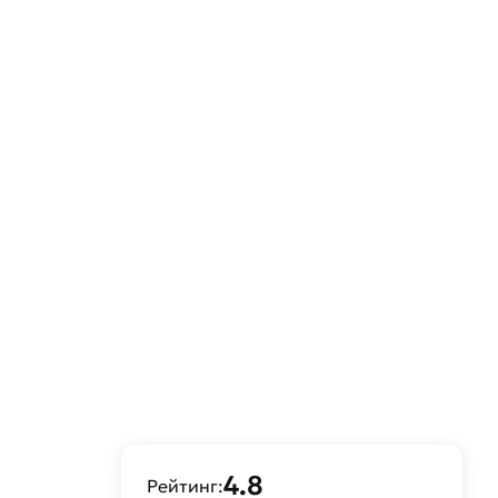
 в Москве и области. Наши профессиональные
зврат купленного товарa в течение 14 дней
4.8
Рейтинг: