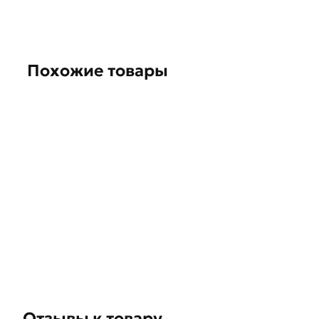
Условия доставки и цены на товар Оголовок СВ 1
профессиональные менеджеры обработают заказ и
Данний товар от производителя Северсталь серти
Похожие товары
(наличие чека обязательно).
Отзывы к товару