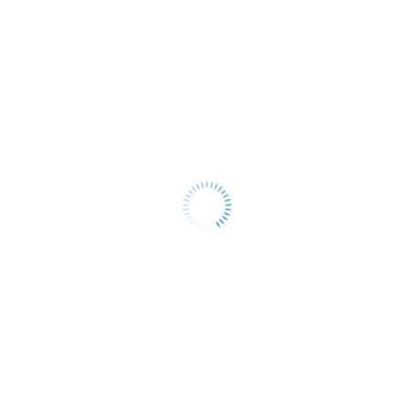
08 мм 200х200 мм из категории
Оголовок СВ
действител
 свяжутся с Вами для согласования условий доставки 
фицирован, соответствует всем стандартам качества. Во