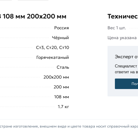
несущая способность: они
-милиметровые сваи применяются для
В 108 мм 200х200 мм
Техничес
мов и бань.
Россия
Вес 1 шт.
стве опоры для мостов и причалов.
я линий электропередач, билбородов,
Чёрный
Цена указана
Ст3, Ст20, Ст10
 капитальных пристроек к уже
Эксперт о
Горячекатаный
ндамента. Стройматериал позволяет
Специалист
Сталь
ми.
ответит на 
200х200 мм
м принимают большое количество
Пол
200 мм
ния
«МетаМолл»
предлагает купить
108 мм
00х200 мм по выгодной цене.
1.7 кг
дничество.
ышкой
«Добавить в корзину»
или
стране изготовления, внешнем виде и цвете товара носит справочный хар
те купить позвонив по контактам указанным на сайте.