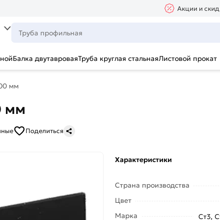
Акции и скид
ьной
Балка двутавровая
Труба круглая стальная
Листовой прокат
00 мм
0 мм
нные
Поделиться
Характеристики
Страна производства
Цвет
Марка
Ст3, С