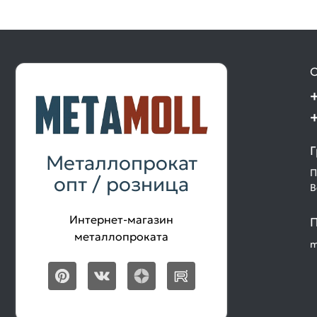
О
Г
Металлопрокат
П
опт / розница
В
Интернет-магазин
П
металлопроката
m