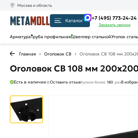
Москва и область
+7 (495) 773-24-24
Каталог
Заказать звонок
Арматура
Труба профильная
Швеллер стальной
Уголок стал
Главная
Оголовок СВ
Оголовок СВ 108 мм 200х2
Оголовок СВ 108 мм 200х20
Есть в наличии
Оставить отзыв
В избра
Купили более
180
раз