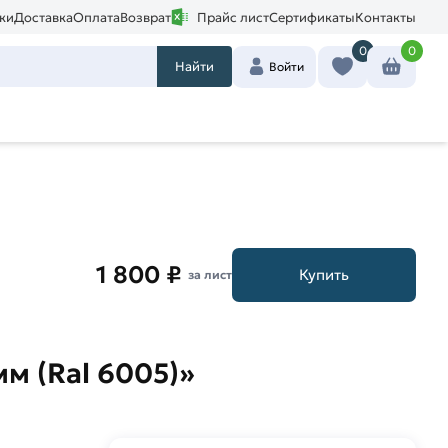
ки
Доставка
Оплата
Возврат
Прайс лист
Сертификаты
Контакты
0
0
Найти
Войти
1 800 ₽
Купить
за лист
м (Ral 6005)»