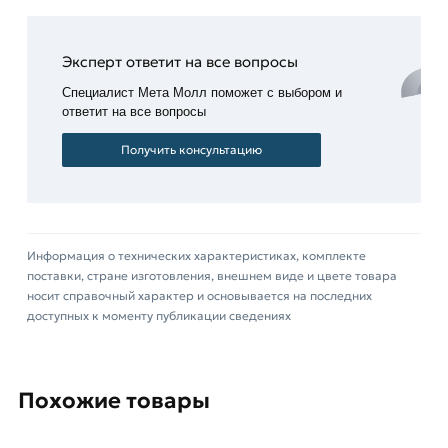
Для использования в системах, перекачивающих
мало или средне агрессивные среды, выбирают
Эксперт ответит на все вопросы
продукцию, созданную из углеродистой стали, а
для установки на трубопроводах,
Специалист Мета Молл поможет с выбором и
транспортирующих агрессивные вещества –
ответит на все вопросы
модели из легированной или
Получить консультацию
высоколегированной стали.
Продукция способна выдержать температуру
рабочей среды от -70 до +450 градусов и
давление до 16 МПа. Способ присоединения к
Информация о технических характеристиках, комплекте
поставки, стране изготовления, внешнем виде и цвете товара
трубе – под приварку.
носит справочный характер и основывается на последних
доступных к моменту публикации сведениях
Купить изделия данной категории по выгодным
ценам предлагает интернет-магазин
«МетаМолл»
. Они отличаются высоким
качеством, длительным сроком эксплуатации и
Похожие товары
приемлемой ценой.