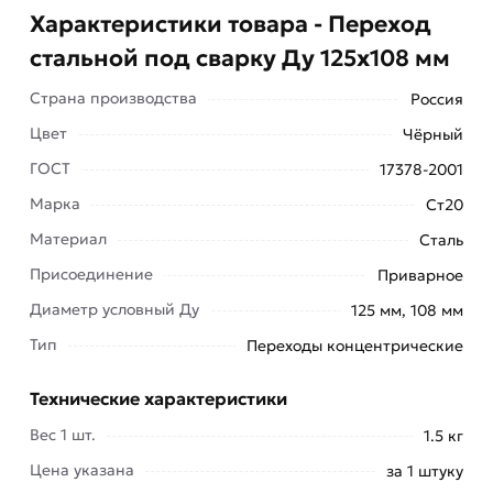
Характеристики товара - Переход
стальной под сварку Ду 125х108 мм
Страна производства
Россия
Цвет
Чёрный
ГОСТ
17378-2001
Марка
Ст20
Материал
Сталь
Переход стальной концентрический Ду 125х108
Присоединение
Приварное
мм – соединительная деталь, которую
используют при строительстве трубопроводных
Диаметр условный Ду
125 мм, 108 мм
систем различного назначения.
Тип
Переходы концентрические
Он имеет форму конуса и, в отличие от
Технические характеристики
эксцентрических изделий, применяются для
Вес 1 шт.
соединения труб разного диаметра на
1.5 кг
горизонтальных участках.
Цена указана
за 1 штуку