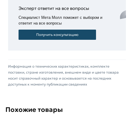
Основная функция прямоугольных заглушек
Эксперт ответит на все вопросы
заключается в обеспечении эстетичного
Специалист Мета Молл поможет с выбором и
внешнего вида конструкций. Кроме того, без
ответит на все вопросы
заглушек не обойтись при транспортировке труб
Получить консультацию
и прочих изделий с трубчатыми деталями, ведь
они обеспечивают надежную защиту от
деформаций.
Вы можете купить прямоугольные заглушки в
Информация о технических характеристиках, комплекте
любом количестве непосредственно в день
поставки, стране изготовления, внешнем виде и цвете товара
обращения. Чтобы узнать цену или заказать
носит справочный характер и основывается на последних
продукцию позвоните нам.
доступных к моменту публикации сведениях
Для приобретения данной позиции, кликните
мышкой
«Добавить в корзину»
или нажмите на
Похожие товары
кнопку
«Быстрый заказ»
. Также можете купить
позвонив по контактам указанным на сайте.
Условия доставки и цены на товар Заглушка