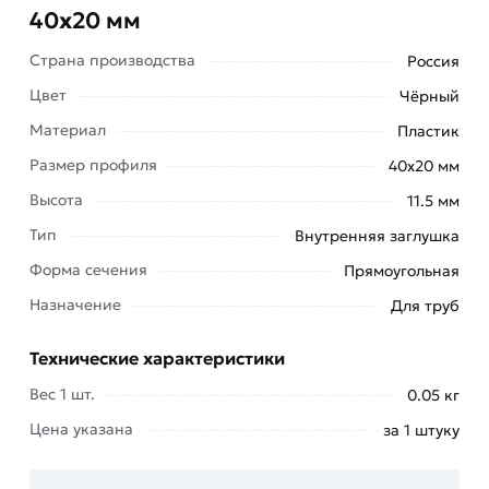
40х20 мм
Страна производства
Россия
Цвет
Чёрный
Пластиковые заглушки прямоугольной формы
Материал
Пластик
используются для глушения труб профильного
Размер профиля
40х20 мм
типа. Такие элементы обеспечивают
Высота
11.5 мм
конструкции защиту, так как предохраняют
попадание пыли и влаги, тем самым продлевая
Тип
Внутренняя заглушка
эксплуатационный срок труб.
Форма сечения
Прямоугольная
Универсальность пластиковых заглушек
Назначение
Для труб
прямоугольной формы позволяет использовать
их для решения разного рода задач. Заглушки
Технические характеристики
40х20 мм применяются при производстве
Вес 1 шт.
0.05 кг
металлоконструкций, заборов, мебели,
Цена указана
за 1 штуку
производственных емкостей, гидравлических
сосудов, прочее.