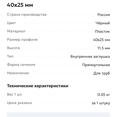
40х25 мм
Страна производства
Россия
Цвет
Чёрный
Материал
Пластик
Размер профиля
40х25 мм
Высота
11.5 мм
Тип
Внутренняя заглушка
Форма сечения
Прямоугольная
Заглушки прямоугольной формы
Назначение
Для труб
изготавливаются из высокопрочного пластика,
который обладает стойкостью к воздействию
Технические характеристики
ультрафиолета и температур.
Вес 1 шт.
0.05 кг
Благодаря характеристикам материала,
Цена указана
за 1 штуку
элементы прослужат долго, не утратив
эстетичного внешнего вида. Надежность деталей