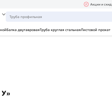
Акции и скид
ьной
Балка двутавровая
Труба круглая стальная
Листовой прокат
 У»