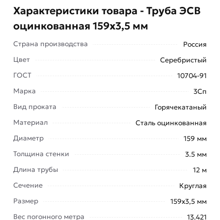
Характеристики товара - Труба ЭСВ
оцинкованная 159х3,5 мм
Страна производства
Россия
Цвет
Серебристый
ГОСТ
10704-91
Марка
3Сп
Труба электросварная оцинкованная
Вид проката
Горячекатаный
используется при укладке промышленных и
Материал
бытовых трубопроводов для транспортировки
Сталь оцинкованная
газов и жидкостей, строительстве заборов,
Диаметр
159 мм
возведении металлоконструкций.
Толщина стенки
3.5 мм
Они широко применяются при монтаже
Длина трубы
12 м
коммуникаций для водоснабжения, отопления,
Сечение
Круглая
возведения опор фундамента. Спиралешовные
Размер
159х3,5 мм
отличаются более высокой прочностью.
Вес погонного метра
13.421