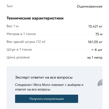
Они выпускаются с большим диаметром и
Тип
Оцинкованная
используются при прокладке трубопроводов в
сейсмических зонах. Металлоизделия с
Технические характеристики
антикоррозийным покрытием, которые вы
можете купить в Москве онлайн на нашем сайте,
Вес 1 м.
13.421 кг
имеют немало преимуществ:
Метров в 1 тонне
75 м
Хорошая
Вес одной штуки (12 м)
161.05 кг
свариваемость.
Штук в 1 тонне
≈ 6 шт
Простота
Цена указана
за 1 метр
монтажа.
Устойчивость
к
Эксперт ответит на все вопросы
коррозии.
Специалист Мета Молл поможет с выбором и
При прокладке коммуникаций возможна
ответит на все вопросы
фиксация труб сваркой при помощи нескольких
Получить консультацию
типов соединений: стыковое, нахлесточное (для
увеличения трубопровода в длину), тавровое,