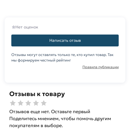
Москве и области. Наши профессиональные
менеджеры обработают заказ и свяжутся с Вами
для согласования условий доставки или
самовывоза.
Нет оценок
Данний товар от производителя Северсталь
Написать отзыв
сертифицирован, соответствует всем
стандартам качества. Возврат купленного
Отзывы могут оставлять только те, кто купил товар. Так
товарa в течение 14 дней (наличие чека
мы формируем честный рейтинг
обязательно).
Правила публикации
Отзывы к товару
Отзывов еще нет. Оставьте первый
Поделитесь мнением, чтобы помочь другим
покупателям в выборе.