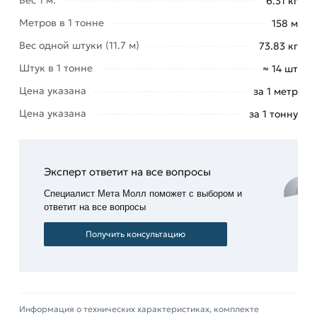
6.31 кг
перекрытий, но и применение при возведении
Метров в 1 тонне
158 м
опор и крупных каркасов в капитальном
строительстве.
Вес одной штуки (11.7 м)
73.83 кг
Штук в 1 тонне
≈ 14 шт
Купить арматуру а3 рифленая оптом и в розницу
по низкой цене Вы можете на нашем сайте.
Цена указана
за 1 метр
Доставка по Москве и Московской области
Цена указана
за 1 тонну
Для приобретения данной позиции, кликните
мышкой
«Добавить в корзину»
или нажмите на
кнопку
«Быстрый заказ»
. Также можете купить
Эксперт ответит на все вопросы
позвонив по контактам указанным на сайте.
Специалист Мета Молл поможет с выбором и
ответит на все вопросы
Условия доставки и цены на товар Арматура
рифленая А3 500С 32 мм из категории
Арматура
Получить консультацию
рифленая
действительны в Москве и области.
Наши профессиональные менеджеры
обработают заказ и свяжутся с Вами для
согласования условий доставки или самовывоза.
Информация о технических характеристиках, комплекте