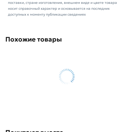
поставки, стране изготовления, внешнем виде и цвете товара
Данний товар от производителя Северсталь
носит справочный характер и основывается на последних
сертифицирован, соответствует всем
доступных к моменту публикации сведениях
стандартам качества. Возврат купленного
товарa в течение 14 дней (наличие чека
обязательно).
Похожие товары