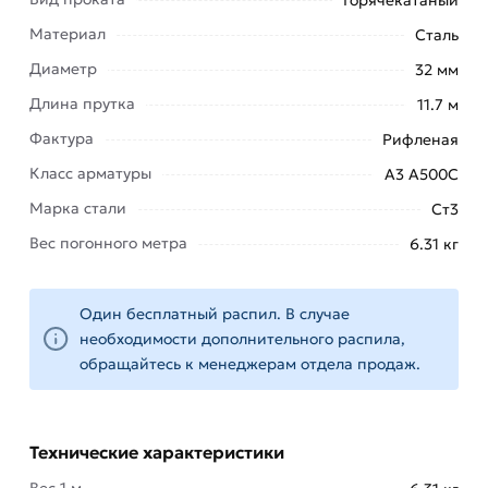
Материал
Сталь
Это стальной стержень, произведенный методом
холодной или горячей прокатки. Арматура
Диаметр
32 мм
рифленая А500С сразу выделяется наличием
Длина прутка
11.7 м
рифления по всей протяженности
Фактура
Рифленая
металлического стержня.
Класс арматуры
А3 А500С
Это позволяет существенно увеличить
Марка стали
Ст3
прочность изделия, обеспечить высокое
Вес погонного метра
6.31 кг
качество армирования. Арматура АЗ 32 мм
применяется в армировании бетона.
Один бесплатный распил. В случае
У нее есть несколько преимуществ: устойчивость
необходимости дополнительного распила,
к коррозии, прочность на сжатие и изгиб,
обращайтесь к менеджерам отдела продаж.
орошее сцепление с затвердевшим раствором
за счет рифления.
Допускается армирование не только при
Технические характеристики
производстве ЖБИ, таких, как плиты и лотки
Вес 1 м.