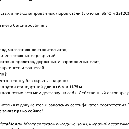
стых и низколегированных марок стали (включая
35ГС
и
25Г2С
мнего бетонирования);
под многоэтажное строительство;
н и межэтажных перекрытий;
стовых пролетов, дорожных и аэродромных плит;
паркингов и тоннелей.
л»?
етр и тонну без скрытых наценок.
е прутки стандартной длины
6 м
и
11.75 м
.
мы полностью возьмем доставку на себя. Собственный автопарк
ительных документов и заводских сертификатов соответствия
 заказ прямо сейчас!
МетаМолл
». Мы предлагаем выгодные цены, широкий ассортиме