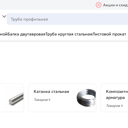
Акции и скид
ьной
Балка двутавровая
Труба круглая стальная
Листовой прокат
Катанка стальная
Композитн
арматура
Товаров
4
Товаров
4