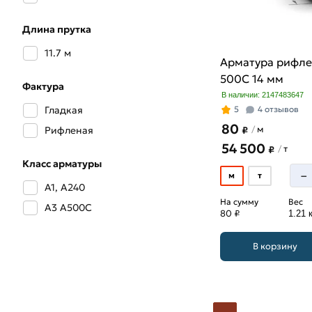
Длина прутка
11.7 м
Арматура рифле
500С 14 мм
Фактура
В наличии: 2147483647
Гладкая
5
4 отзывов
80
м
/
Рифленая
₽
54 500
т
/
₽
Класс арматуры
–
м
т
А1, А240
На сумму
Вес
А3 А500С
80 ₽
1.21 к
В корзину