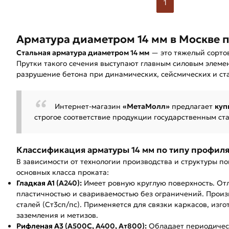
1
Арматура диаметром 14 мм в Москве п
Стальная арматура диаметром 14 мм
— это тяжелый сорто
Прутки такого сечения выступают главным силовым элеме
разрушение бетона при динамических, сейсмических и ста
Интернет-магазин
«МетаМолл»
предлагает
куп
строгое соответствие продукции государственным с
Классификация арматуры 14 мм по типу профил
В зависимости от технологии производства и структуры п
основных класса проката:
Гладкая А1
(А240):
Имеет ровную круглую поверхность. От
пластичностью и свариваемостью без ограничений. Произ
сталей (Ст3сп/пс). Применяется для связки каркасов, изг
заземления и метизов.
Рифленая А3
(А500С, А400, Ат800):
Обладает периодичес