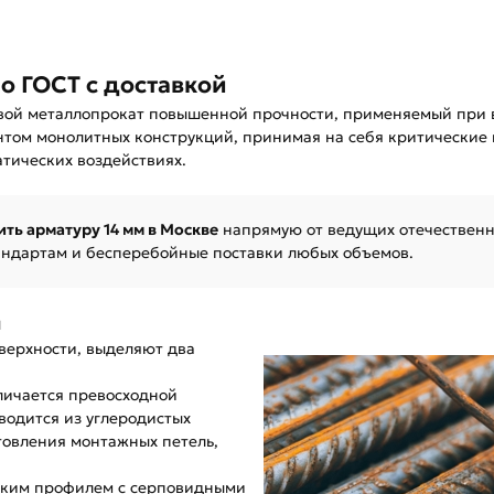
о ГОСТ с доставкой
вой металлопрокат повышенной прочности, применяемый при в
нтом монолитных конструкций, принимая на себя критические
тических воздействиях.
ить арматуру 14 мм в Москве
напрямую от ведущих отечественн
тандартам и бесперебойные поставки любых объемов.
я
оверхности, выделяют два
личается превосходной
водится из углеродистых
отовления монтажных петель,
ким профилем с серповидными