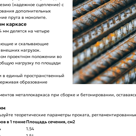
гезию (надежное сцепление) с
зования дополнительных
ие прута в монолите.
ом каркасе
4 мм делятся на четыре
вающие и скалывающие
 внешних нагрузок.
ном проектном положении во
 общую нагрузку по площади
 в единый пространственный
держивая образование
ментов металлокаркаса при сборке и бетонировании, оставая
мм
ользуйте теоретические параметры проката, регламентированн
ов в 1 тонне
Площадь сечения, см2
4
1.54
4
1.54