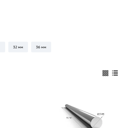
м
32 мм
36 мм