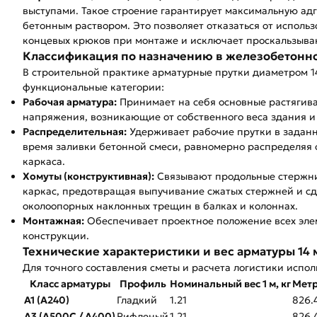
выступами. Такое строение гарантирует максимальную ад
бетонным раствором. Это позволяет отказаться от исполь
концевых крюков при монтаже и исключает проскальзыван
Классификация по назначению в железобетонн
В строительной практике арматурные прутки диаметром 1
функциональные категории:
Рабочая арматура:
Принимает на себя основные растяги
напряжения, возникающие от собственного веса здания и
Распределительная:
Удерживает рабочие прутки в задан
время заливки бетонной смеси, равномерно распределяя
каркаса.
Хомуты (конструктивная):
Связывают продольные стержни
каркас, предотвращая выпучивание сжатых стержней и с
околоопорных наклонных трещин в балках и колоннах.
Монтажная:
Обеспечивает проектное положение всех эле
конструкции.
Технические характеристики и вес арматуры 14 
Для точного составления сметы и расчета логистики исп
Класс арматуры
Профиль
Номинальный вес 1 м, кг
Метр
А1 (А240)
Гладкий
1.21
826.
А3 (А500С / А400)
Рифленый
1.21
826.