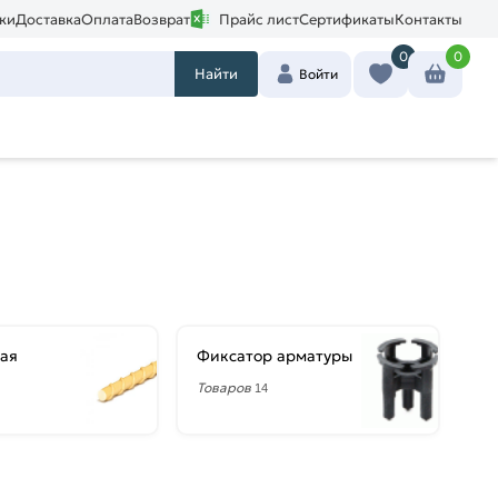
ки
Доставка
Оплата
Возврат
Прайс лист
Сертификаты
Контакты
0
0
Найти
Войти
ая
Фиксатор арматуры
Товаров
14