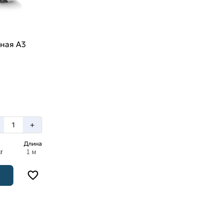
ная А3
+
Длина
г
1 м