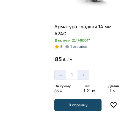
Арматура гладкая 14 мм
A240
В наличии: 2147483647
5
1 отзывов
85
м
/
₽
–
+
На сумму
Вес
Длина
85 ₽
1.21 кг
1 м
В корзину