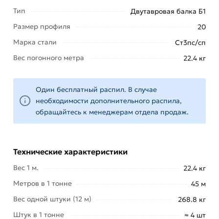
–
Тип
Двутавровая балка Б1
несущие
тяжело
Размер профиля
20
нагруженные
Марка стали
Ст3пс/сп
конструкции;
Вес погонного метра
22.4 кг
промышленное
строительство
–
Один бесплатный распил. В случае
каркасы
необходимости дополнительного распила,
зданий и
обращайтесь к менеджерам отдела продаж.
сооружений,
основа
подкрановых
Технические характеристики
путей
электромостовых
Вес 1 м.
22.4 кг
кранов;
Метров в 1 тонне
45 м
несущие
Вес одной штуки (12 м)
268.8 кг
балки
мостовых
Штук в 1 тонне
≈ 4 шт