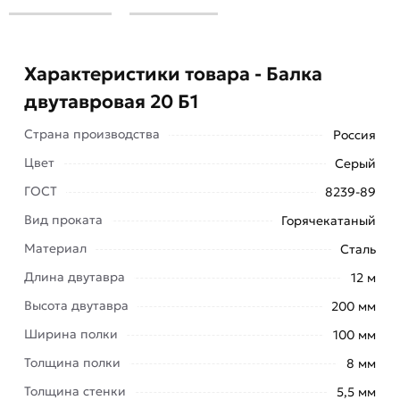
Характеристики товара - Балка
двутавровая 20 Б1
Страна производства
Россия
Цвет
Серый
Балка двутавровая 20 Б1 - это особый вид
ГОСТ
8239-89
фасонного металлического проката в форме
Вид проката
Горячекатаный
наклонного или горизонтального бруса.
Материал
Сталь
Сфера применения
Длина двутавра
12 м
Двутавровые балки применяются в
Высота двутавра
200 мм
промышленности, строительстве и других
Ширина полки
100 мм
отраслях:
Толщина полки
8 мм
мостостроение
Толщина стенки
5,5 мм