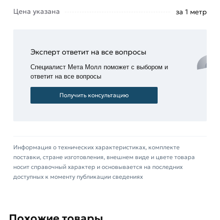
кранов;
Цена указана
за 1 метр
в
машиностроении
– рамы
Эксперт ответит на все вопросы
автомобилей
и
Специалист Мета Молл поможет с выбором и
вагонов;
ответит на все вопросы
для
Получить консультацию
армирования
стенок
шахт.
Для приобретения данной позиции, кликните
Информация о технических характеристиках, комплекте
мышкой
«Добавить в корзину»
или нажмите на
поставки, стране изготовления, внешнем виде и цвете товара
носит справочный характер и основывается на последних
кнопку
«Быстрый заказ»
. Также можете купить
доступных к моменту публикации сведениях
позвонив по контактам указанным на сайте.
Условия доставки и цены на товар Балка
двутавровая 20 Б1 из категории
Балка
Похожие товары