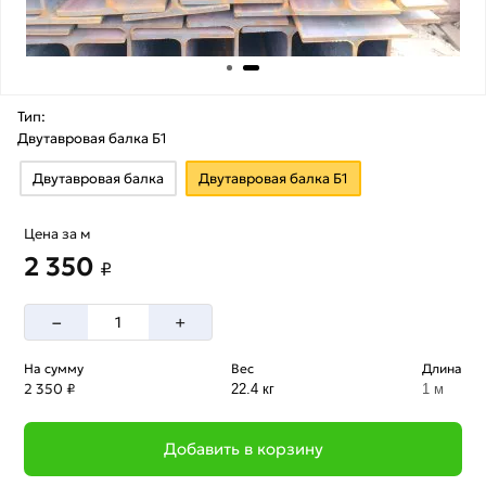
Тип:
Двутавровая балка Б1
Двутавровая балка
Двутавровая балка Б1
Цена за м
2 350
₽
–
+
На сумму
Вес
Длина
2 350 ₽
22.4 кг
1 м
Добавить в корзину