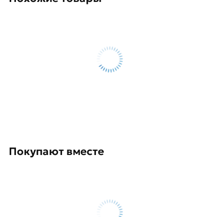
двутавровая
действительны в Москве и области.
Наши профессиональные менеджеры
обработают заказ и свяжутся с Вами для
согласования условий доставки или самовывоза.
Данний товар от производителя Северсталь
сертифицирован, соответствует всем
стандартам качества. Возврат купленного
товарa в течение 14 дней (наличие чека
обязательно).
Покупают вместе