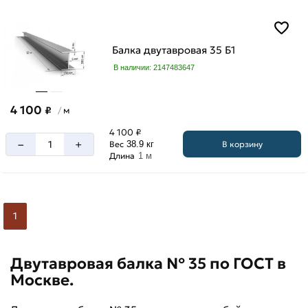
м
Балка двутавровая 35 Б1
Высота
В наличии: 2147483647
двутавра
346
4 100
₽
м
/
мм
4 100 ₽
–
+
В корзину
Вес
38.9 кг
Длина
1 м
Ширина
полки
1
174
мм
Двутавровая балка № 35 по ГОСТ в
Москве.
Размер