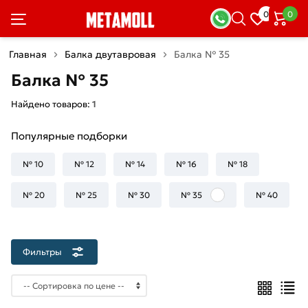
×
0
0
Фильтры
Главная
Балка двутавровая
Балка № 35
Со
Балка № 35
скидкой
Найдено товаров:
1
Популярные подборки
Цена
руб.
№ 10
№ 12
№ 14
№ 16
№ 18
—
№ 20
№ 25
№ 30
№ 35
№ 40
Фильтры
Длина
двутавра
12