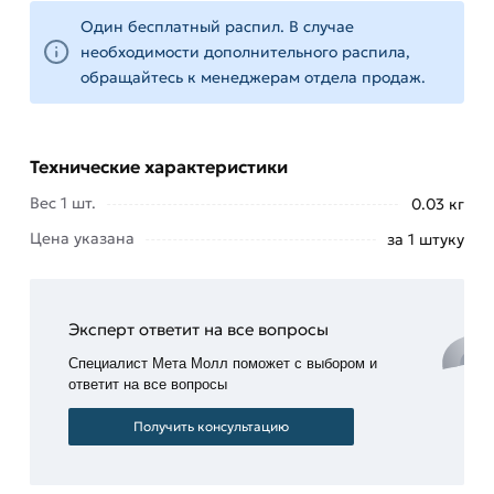
предела износа старый круг заменяется на
Один бесплатный распил. В случае
новый.
необходимости дополнительного распила,
обращайтесь к менеджерам отдела продаж.
Сфера использования отрезных дисков –
промышленное и гражданское строительство,
ремонтные работы, монтаж каркасов и кровель,
отделка помещений.
Технические характеристики
Вес 1 шт.
0.03 кг
Наиболее ходовой размер абразивных дисков –
125 мм. Большинство бытовых и
Цена указана
за 1 штуку
полупрофессиональных угловых шлифмашин
сконструированы именно под этот размер
отрезного круга.
Эксперт ответит на все вопросы
Для приобретения данной позиции, кликните
Специалист Мета Молл поможет с выбором и
ответит на все вопросы
мышкой
«Добавить в корзину»
или нажмите на
кнопку
«Быстрый заказ»
. Также можете купить
Получить консультацию
позвонив по контактам указанным на сайте.
Условия доставки и цены на товар Круг отрезной