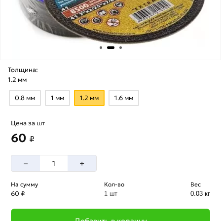
Толщина:
1.2 мм
0.8 мм
1 мм
1.2 мм
1.6 мм
Цена за шт
60
₽
–
+
На сумму
Кол-во
Вес
60 ₽
1 шт
0.03 кг
Добавить в корзину