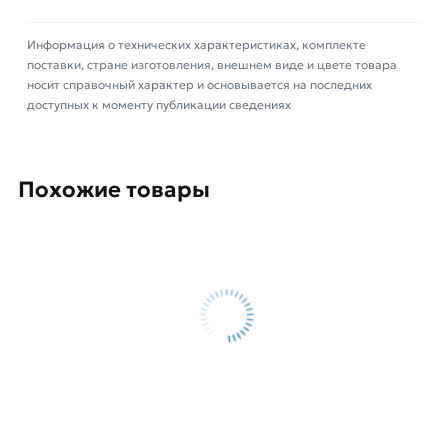
по металлу Луга 125х22х1,2 мм 73655 из
Информация о технических характеристиках, комплекте
категории
Диски отрезные
действительны в
поставки, стране изготовления, внешнем виде и цвете товара
Москве и области. Наши профессиональные
носит справочный характер и основывается на последних
менеджеры обработают заказ и свяжутся с Вами
доступных к моменту публикации сведениях
для согласования условий доставки или
самовывоза.
Похожие товары
Данний товар от производителя Luga-Abrasiv
сертифицирован, соответствует всем
стандартам качества. Возврат купленного
товарa в течение 14 дней (наличие чека
обязательно).