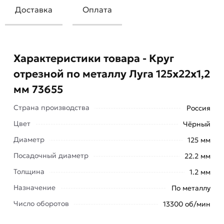
Доставка
Оплата
Характеристики товара - Круг
отрезной по металлу Луга 125х22х1,2
мм 73655
Страна производства
Россия
Цвет
Чёрный
Диаметр
125 мм
Посадочный диаметр
22.2 мм
Круг отрезной по металлу Луга 125х22х1,2 мм
Толщина
1.2 мм
73655 - один из самых широко используемых
Назначение
По металлу
промышленных расходных материалов. Он
Число оборотов
представляет собой съёмный диск-насадку со
13300 об/мин
сквозным отверстием по центру. По достижении