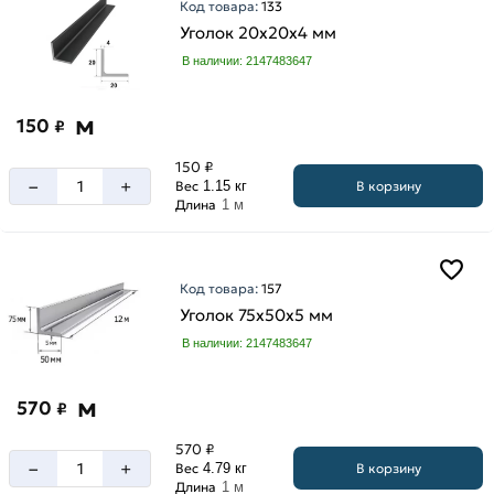
Код товара:
133
Уголок 20х20х4 мм
В наличии: 2147483647
Длина
уголка
м
150
₽
12
150 ₽
м
–
+
В корзину
Вес
1.15 кг
6
Длина
1 м
м
Код товара:
157
Уголок 75х50х5 мм
Ширина
В наличии: 2147483647
100
мм
м
570
₽
125
мм
570 ₽
–
+
В корзину
Вес
4.79 кг
20
Длина
1 м