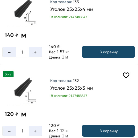
Код товара:
135
мм
Уголок 25х25х4 мм
В наличии: 2147483647
м
140
₽
140 ₽
–
+
В корзину
Вес
1.57 кг
Длина
1 м
Хит
Код товара:
132
Уголок 25х25х3 мм
В наличии: 2147483647
м
120
₽
120 ₽
–
+
В корзину
Вес
1.12 кг
Длина
1 м