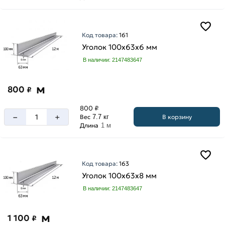
мм
25
мм
Код товара:
161
32
Уголок 100х63х6 мм
мм
В наличии: 2147483647
40
мм
м
800
₽
45
мм
800 ₽
–
+
50
В корзину
Вес
7.7 кг
Длина
1 м
мм
63
мм
Код товара:
163
70
Уголок 100х63х8 мм
мм
Высота
В наличии: 2147483647
75
100
мм
мм
м
1 100
80
₽
125