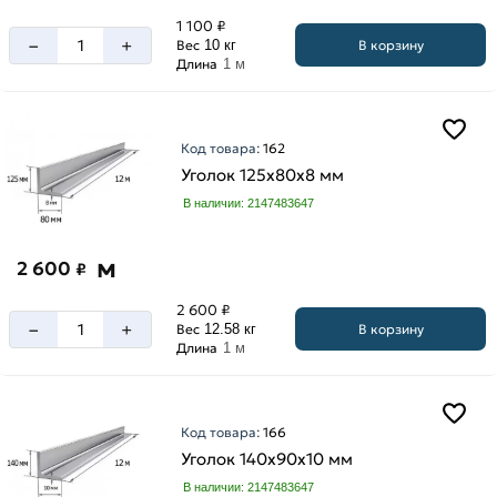
мм
мм
1 100 ₽
90
–
+
В корзину
Вес
10 кг
140
мм
Длина
1 м
мм
160
мм
Код товара:
162
20
Уголок 125х80х8 мм
мм
В наличии: 2147483647
200
мм
м
2 600
₽
25
мм
2 600 ₽
–
+
В корзину
32
Вес
12.58 кг
Длина
1 м
мм
40
мм
Код товара:
166
45
Уголок 140х90х10 мм
мм
Толщина
В наличии: 2147483647