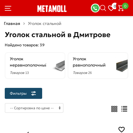
×
0
0
Фильтры
Главная
Уголок стальной
Со
Уголок стальной в Дмитрове
скидкой
Найдено товаров:
39
Уголок
Уголок
Цена
неравнополочный
равнополочный
руб.
Товаров
Товаров
13
26
—
Фильтры
Форма
Неравнополочный
Равнополочный