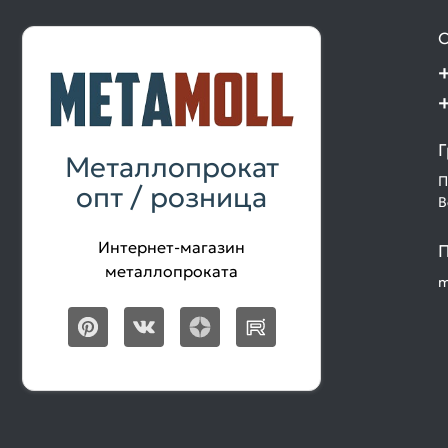
О
Г
Металлопрокат
П
опт / розница
В
Интернет-магазин
П
металлопроката
m