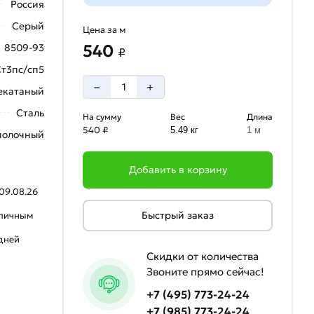
Россия
Серый
Цена за м
540
8509-93
₽
Ст3пс/сп5
–
+
екатаный
Сталь
На сумму
Вес
Длина
540 ₽
5.49 кг
1 м
полочный
Добавить в корзину
09.08.26
Быстрый заказ
аличным
 дней
Скидки от количества
Звоните прямо сейчас!
+7 (495) 773-24-24
+7 (985) 773-24-24