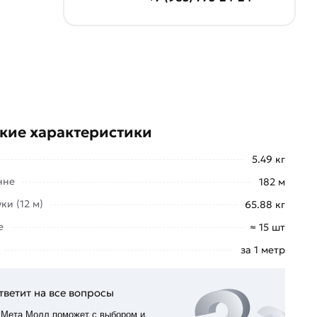
кие характеристики
5.49 кг
нне
182 м
ки (12 м)
65.88 кг
е
≈ 15 шт
за 1 метр
тветит на все вопросы
 Мета Молл поможет с выбором и