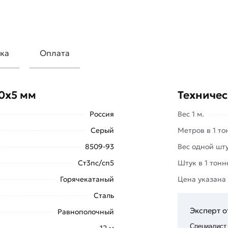
ка
Оплата
ышкой
«Добавить в корзину»
или
те купить позвонив по контактам
70х5 мм
Техничес
Россия
Вес 1 м.
5 мм из категории
Уголок
ти. Наши профессиональные
Серый
Метров в 1 то
ля согласования условий доставки
8509-93
Вес одной шту
Ст3пс/сп5
Штук в 1 тонн
ифицирован, соответствует всем
Горячекатаный
Цена указана
в течение 14 дней (наличие чека
Сталь
Эксперт о
Равнополочный
Специалист