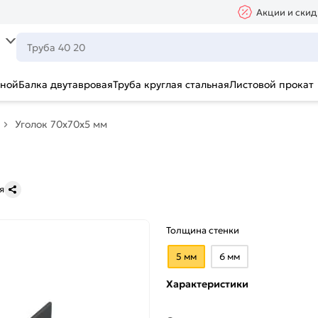
Акции и скид
ьной
Балка двутавровая
Труба круглая стальная
Листовой прокат
Уголок 70х70х5 мм
я
Толщина стенки
5 мм
6 мм
Характеристики