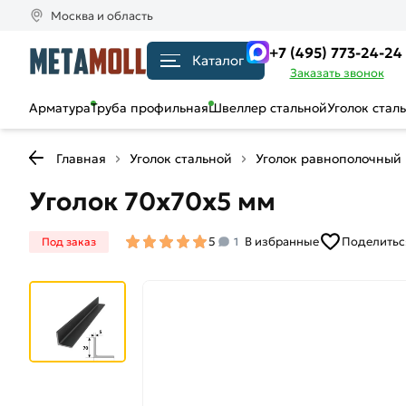
Москва и область
+7 (495) 773-24-24
Каталог
Заказать звонок
Арматура
Труба профильная
Швеллер стальной
Уголок стал
Главная
Уголок стальной
Уголок равнополочный
Уголок 70х70х5 мм
5
В избранные
Поделитьс
Под заказ
1